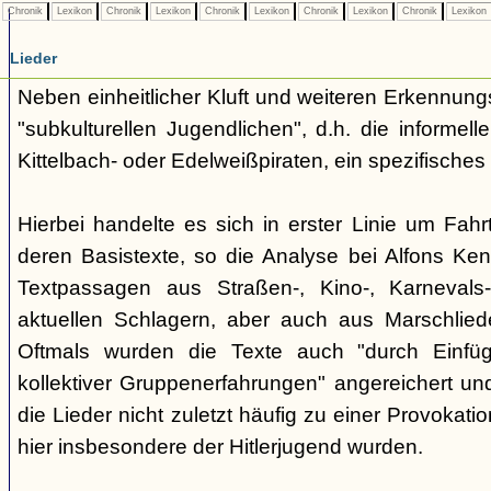
Chronik
Lexikon
Chronik
Lexikon
Chronik
Lexikon
Chronik
Lexikon
Chronik
Lexikon
Lieder
Neben einheitlicher Kluft und weiteren Erkennung
"subkulturellen Jugendlichen", d.h. die informe
Kittelbach- oder Edelweißpiraten, ein spezifisches 
Hierbei handelte es sich in erster Linie um Fahr
deren Basistexte, so die Analyse bei Alfons K
Textpassagen aus Straßen-, Kino-, Karnevals
aktuellen Schlagern, aber auch aus Marschlie
Oftmals wurden die Texte auch "durch Einfü
kollektiver Gruppenerfahrungen" angereichert und 
die Lieder nicht zuletzt häufig zu einer Provokat
hier insbesondere der Hitlerjugend wurden.