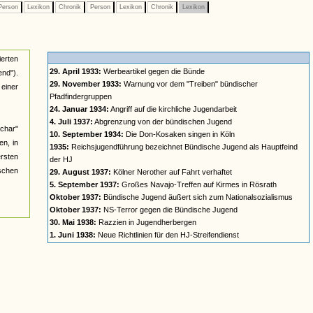
erson
Lexikon
Chronik
Person
Lexikon
Chronik
Lexikon
ierten
29. April 1933:
Werbeartikel gegen die Bünde
nd").
29. November 1933:
Warnung vor dem "Treiben" bündischer
einer
Pfadfindergruppen
24. Januar 1934:
Angriff auf die kirchliche Jugendarbeit
4. Juli 1937:
Abgrenzung von der bündischen Jugend
char"
10. September 1934:
Die Don-Kosaken singen in Köln
n, in
1935:
Reichsjugendführung bezeichnet Bündische Jugend als Hauptfeind
ersten
der HJ
ischen
29. August 1937:
Kölner Nerother auf Fahrt verhaftet
5. September 1937:
Großes Navajo-Treffen auf Kirmes in Rösrath
Oktober 1937:
Bündische Jugend äußert sich zum Nationalsozialismus
Oktober 1937:
NS-Terror gegen die Bündische Jugend
30. Mai 1938:
Razzien in Jugendherbergen
1. Juni 1938:
Neue Richtlinien für den HJ-Streifendienst