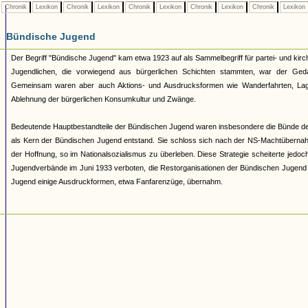
Chronik
Lexikon
Chronik
Lexikon
Chronik
Lexikon
Chronik
Lexikon
Chronik
Lexikon
Bündische Jugend
Der Begriff "Bündische Jugend" kam etwa 1923 auf als Sammelbegriff für partei- und 
Jugendlichen, die vorwiegend aus bürgerlichen Schichten stammten, war der Geda
Gemeinsam waren aber auch Aktions- und Ausdrucksformen wie Wanderfahrten, Lage
Ablehnung der bürgerlichen Konsumkultur und Zwänge.
Bedeutende Hauptbestandteile der Bündischen Jugend waren insbesondere die Bünde d
als Kern der Bündischen Jugend entstand. Sie schloss sich nach der NS-Machtüberna
der Hoffnung, so im Nationalsozialismus zu überleben. Diese Strategie scheiterte jed
Jugendverbände im Juni 1933 verboten, die Restorganisationen der Bündischen Jugend 193
Jugend einige Ausdruckformen, etwa Fanfarenzüge, übernahm.