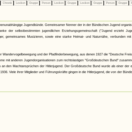
Chronik
Lexikon
Gruppe
Person
Lexikon
Gruppe
Lexikon
Gruppe
Person
Gruppe
P
kirchenunabhängige Jugendbünde. Gemeinsamer Nenner der in der Bündischen Jugend organis
nke der selbstbestimmten jugendlichen Erziehungsgemeinschaft ("Jugend erzieht Juge
r, gemeinsames Musizieren, sowie eine starke Heimat- und Naturnähe, verbunden mit 
er Wandervogelbewegung und der Pfadfinderbewegung, aus denen 1927 die "Deutsche Freis
hme mit anderen Jugendorganisationen zum rechtslastigen "Großdeutschen Bund" zusamme
och an den Machtansprüchen der Hitlerjugend. Der Großdeutsche Bund wurde als einer der 
6. Viele ihrer Mitglieder und Führungskräfte gingen in die Hitlerjugend, die von der Bünd