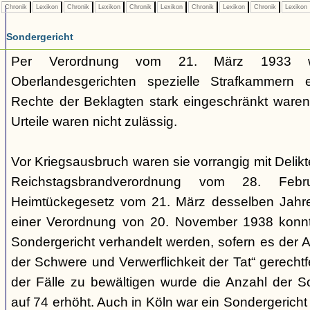
Chronik
Lexikon
Chronik
Lexikon
Chronik
Lexikon
Chronik
Lexikon
Chronik
Lexikon
Sondergericht
Per Verordnung vom 21. März 1933 
Oberlandesgerichten spezielle Strafkammern e
Rechte der Beklagten stark eingeschränkt waren.
Urteile waren nicht zulässig.
Vor Kriegsausbruch waren sie vorrangig mit Deli
Reichstagsbrandverordnung vom 28. Fe
Heimtückegesetz vom 21. März desselben Jahres
einer Verordnung von 20. November 1938 konnte
Sondergericht verhandelt werden, sofern es der 
der Schwere und Verwerflichkeit der Tat“ gerechtf
der Fälle zu bewältigen wurde die Anzahl der 
auf 74 erhöht. Auch in Köln war ein Sondergericht