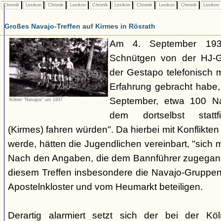
Chronik
Lexikon
Chronik
Lexikon
Chronik
Lexikon
Chronik
Lexikon
Chronik
Lexikon
Großes Navajo-Treffen auf Kirmes in Rösrath
Am 4. September 1937
Schnütgen von der HJ-Ge
der Gestapo telefonisch m
Erfahrung gebracht habe
September, etwa 100 N
Kölner "Navajos" um 1937
dem dortselbst stattf
(Kirmes) fahren würden". Da hierbei mit Konflikten
werde, hätten die Jugendlichen vereinbart, "sich 
Nach den Angaben, die dem Bannführer zugegang
diesem Treffen insbesondere die Navajo-Gruppen
Apostelnkloster und vom Heumarkt beteiligen.
Derartig alarmiert setzt sich der bei der K