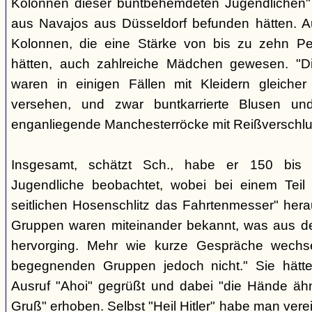
Kolonnen dieser buntbehemdeten Jugendlichen" 
aus Navajos aus Düsseldorf befunden hätten. A
Kolonnen, die eine Stärke von bis zu zehn Per
hätten, auch zahlreiche Mädchen gewesen. "Di
waren in einigen Fällen mit Kleidern gleicher
versehen, und zwar buntkarrierte Blusen un
enganliegende Manchesterröcke mit Reißverschlus
Insgesamt, schätzt Sch., habe er 150 bis 2
Jugendliche beobachtet, wobei bei einem Tei
seitlichen Hosenschlitz das Fahrtenmesser" hera
Gruppen waren miteinander bekannt, was aus de
hervorging. Mehr wie kurze Gespräche wechse
begegnenden Gruppen jedoch nicht." Sie hätt
Ausruf "Ahoi" gegrüßt und dabei "die Hände äh
Gruß" erhoben. Selbst "Heil Hitler" habe man ver