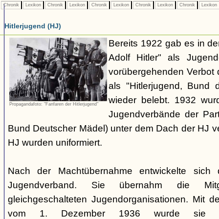
Chronik
Lexikon
Chronik
Lexikon
Chronik
Lexikon
Chronik
Lexikon
Chronik
Lexikon
Hitlerjugend (HJ)
Bereits 1922 gab es in 
Adolf Hitler" als Jugen
vorübergehenden Verbot d
als "Hitlerjugend, Bund 
wieder belebt. 1932 wurd
Propagandafoto: "Fanfaren der Hitlerjugend"
Jugendverbände der Part
Bund Deutscher Mädel) unter dem Dach der HJ vere
HJ wurden uniformiert.
Nach der Machtübernahme entwickelte sich 
Jugendverband. Sie übernahm die Mitgl
gleichgeschalteten Jugendorganisationen. Mit 
vom 1. Dezember 1936 wurde sie zu