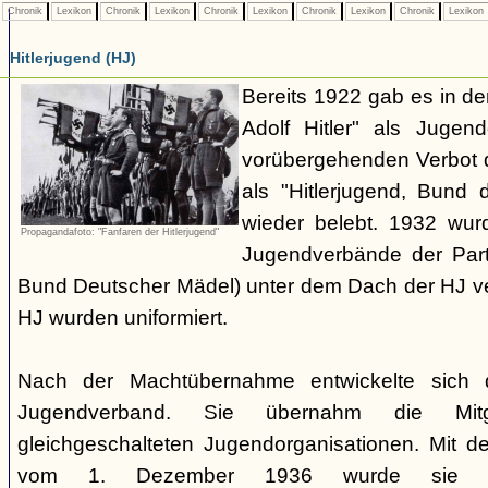
Chronik
Lexikon
Chronik
Lexikon
Chronik
Lexikon
Chronik
Lexikon
Chronik
Lexikon
Hitlerjugend (HJ)
Bereits 1922 gab es in 
Adolf Hitler" als Jugen
vorübergehenden Verbot d
als "Hitlerjugend, Bund 
wieder belebt. 1932 wurd
Propagandafoto: "Fanfaren der Hitlerjugend"
Jugendverbände der Part
Bund Deutscher Mädel) unter dem Dach der HJ vere
HJ wurden uniformiert.
Nach der Machtübernahme entwickelte sich 
Jugendverband. Sie übernahm die Mitgl
gleichgeschalteten Jugendorganisationen. Mit 
vom 1. Dezember 1936 wurde sie zu