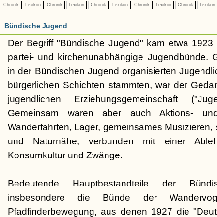
Chronik
Lexikon
Chronik
Lexikon
Chronik
Lexikon
Chronik
Lexikon
Chronik
Lexikon
Bündische Jugend
Der Begriff "Bündische Jugend" kam etwa 1923 a
partei- und kirchenunabhängige Jugendbünde.
in der Bündischen Jugend organisierten Jugendli
bürgerlichen Schichten stammten, war der Geda
jugendlichen Erziehungsgemeinschaft ("Jug
Gemeinsam waren aber auch Aktions- und
Wanderfahrten, Lager, gemeinsames Musizieren, s
und Naturnähe, verbunden mit einer Ableh
Konsumkultur und Zwänge.
Bedeutende Hauptbestandteile der Bünd
insbesondere die Bünde der Wandervo
Pfadfinderbewegung, aus denen 1927 die "Deuts