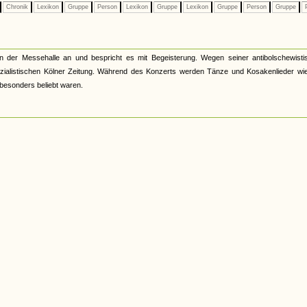
Chronik
Lexikon
Gruppe
Person
Lexikon
Gruppe
Lexikon
Gruppe
Person
Gruppe
P
 der Messehalle an und bespricht es mit Begeisterung. Wegen seiner antibolschewisti
sozialistischen Kölner Zeitung. Während des Konzerts werden Tänze und Kosakenlieder wie
besonders beliebt waren.