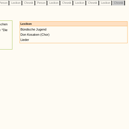
erson
Lexikon
Chronik
Person
Lexikon
Chronik
Lexikon
Chronik
Lexikon
Chronik
Lexikon
schen
Bündische Jugend
 "Die
Don Kosaken (Chor)
Lieder