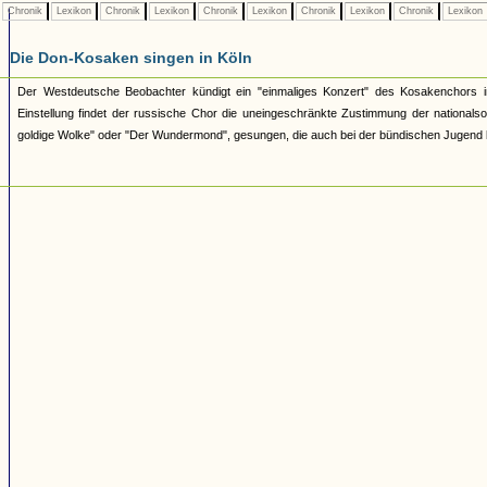
Chronik
Lexikon
Chronik
Lexikon
Chronik
Lexikon
Chronik
Lexikon
Chronik
Lexikon
Die Don-Kosaken singen in Köln
Der Westdeutsche Beobachter kündigt ein "einmaliges Konzert" des Kosakenchors in
Einstellung findet der russische Chor die uneingeschränkte Zustimmung der national
goldige Wolke" oder "Der Wundermond", gesungen, die auch bei der bündischen Jugend 