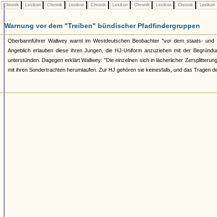
Chronik
Lexikon
Chronik
Lexikon
Chronik
Lexikon
Chronik
Lexikon
Chronik
Lexikon
Warnung vor dem "Treiben" bündischer Pfadfindergruppen
Oberbannführer Wallwey warnt im Westdeutschen Beobachter "vor dem staats- und vo
Angeblich erlauben diese ihren Jungen, die HJ-Uniform anzuziehen mit der Begründ
unterstünden. Dagegen erklärt Wallwey: "Die einzelnen sich in lächerlicher Zersplitter
mit ihren Sondertrachten herumlaufen. Zur HJ gehören sie keinesfalls, und das Tragen de