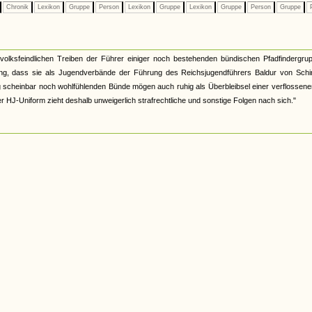
Chronik
Lexikon
Gruppe
Person
Lexikon
Gruppe
Lexikon
Gruppe
Person
Gruppe
P
lksfeindlichen Treiben der Führer einiger noch bestehenden bündischen Pfadfindergrup
ung, dass sie als Jugendverbände der Führung des Reichsjugendführers Baldur von Schi
ung scheinbar noch wohlfühlenden Bünde mögen auch ruhig als Überbleibsel einer verflossene
r HJ-Uniform zieht deshalb unweigerlich strafrechtliche und sonstige Folgen nach sich."