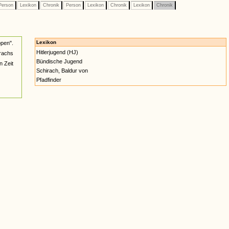
erson
Lexikon
Chronik
Person
Lexikon
Chronik
Lexikon
Chronik
Lexikon
pen".
Hitlerjugend (HJ)
rachs
Bündische Jugend
n Zeit
Schirach, Baldur von
Pfadfinder