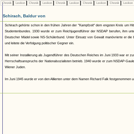
Chronik
Lexikon
Chronik
Lexikon
Chronik
Lexikon
Chronik
Lexikon
Chronik
Lexikon
Schirach, Baldur von
Schirach gehörte schon in den frühen Jahren der "Kampfzeit" dem engsten Kreis um Hitl
Studentenbundes. 1930 wurde er zum Reichjugendführer der NSDAP berufen, ihm unters
Deutscher Mädel sowie NS-Schülerbund. Unter Einsatz von Gewalt manövrierte er die b
und leitete die Verfolgung politischer Gegner ein.
Mit seiner Installierung als Jugendführer des Deutschen Reiches im Juni 1933 war er zu
Herrschaftsanspruchs der Nationalsozialisten betrieb. 1940 wurde er zum NSDAP-Gauleite
Wiener Juden.
Im Juni 1945 wurde er von den Alliierten unter dem Namen Richard Falk festgenommen un