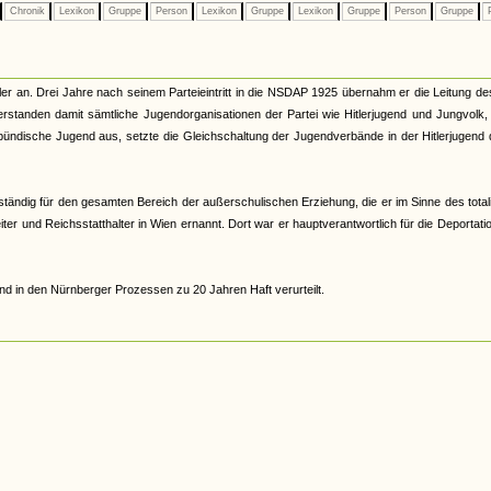
Chronik
Lexikon
Gruppe
Person
Lexikon
Gruppe
Lexikon
Gruppe
Person
Gruppe
P
er an. Drei Jahre nach seinem Parteieintritt in die NSDAP 1925 übernahm er die Leitung d
tanden damit sämtliche Jugendorganisationen der Partei wie Hitlerjugend und Jungvolk,
ündische Jugend aus, setzte die Gleichschaltung der Jugendverbände in der Hitlerjugend
ständig für den gesamten Bereich der außerschulischen Erziehung, die er im Sinne des total
r und Reichsstatthalter in Wien ernannt. Dort war er hauptverantwortlich für die Deportati
d in den Nürnberger Prozessen zu 20 Jahren Haft verurteilt.