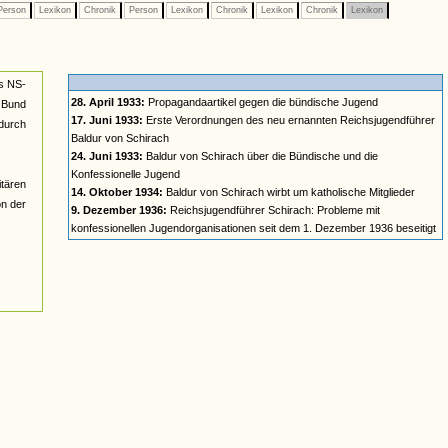
erson
Lexikon
Chronik
Person
Lexikon
Chronik
Lexikon
Chronik
Lexikon
es NS-
28. April 1933:
Propagandaartikel gegen die bündische Jugend
 Bund
17. Juni 1933:
Erste Verordnungen des neu ernannten Reichsjugendführer
 durch
Baldur von Schirach
24. Juni 1933:
Baldur von Schirach über die Bündische und die
Konfessionelle Jugend
itären
14. Oktober 1934:
Baldur von Schirach wirbt um katholische Mitglieder
on der
9. Dezember 1936:
Reichsjugendführer Schirach: Probleme mit
konfessionellen Jugendorganisationen seit dem 1. Dezember 1936 beseitigt