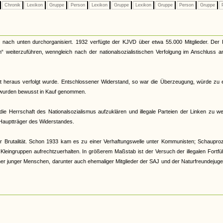
Chronik
Lexikon
Gruppe
Person
Lexikon
Gruppe
Lexikon
Gruppe
Person
Gruppe
P
 nach unten durchorganisiert. 1932 verfügte der KJVD über etwa 55.000 Mitglieder. Der
“ weiterzuführen, wenngleich nach der nationalsozialistischen Verfolgung im Anschluss a
ität heraus verfolgt wurde. Entschlossener Widerstand, so war die Überzeugung, würde zu
i wurden bewusst in Kauf genommen.
 die Herrschaft des Nationalsozialismus aufzuklären und illegale Parteien der Linken zu w
Hauptträger des Widerstandes.
er Brutalität. Schon 1933 kam es zu einer Verhaftungswelle unter Kommunisten; Schaupro
n Kleingruppen aufrechtzuerhalten. In größerem Maßstab ist der Versuch der illegalen Fortf
ner junger Menschen, darunter auch ehemaliger Mitglieder der SAJ und der Naturfreundejuge