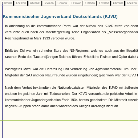
Chronik
Lexikon
Chronik
Lexikon
Chronik
Lexikon
Chronik
Lexikon
Chronik
Lexikon
Kommunistischer Jugenverband Deutschlands (KJVD)
In Anlehnung an die kommunistische Partei war der Aufbau des KJVD straff von oben
versuchte auch nach der Machtergreifung seine Organisation als „Massenorganisation
Reichtagsbrand im März 1933 verboten wurde.
Erklärtes Ziel war ein schneller Sturz des NS-Regimes, welches auch aus der Illegal
raschen Ende des Tausendjährigen Reiches führen. Erhebliche Risiken und Opfer dabe
Wichtigstes Mittel war die Herstellung und Verbreitung von Agitationsmaterial, um über
Mitglieder der SAJ und der Naturfreunde wurden eingebunden; gleichwohl war der KJVD 
Nach dem Verbot bekämpften die Nationalsozialisten Mitglieder des KJVD mit äußerst
endeten im gleichen Jahr mit Todesurteilen. Der KJVD versuchte die politische Arbeit i
kommunistischer Jugendorganisation Ende 1934 bereits gescheitert. Die Mitarbeit einzel
illegalen Gruppen brach damit auch während des Krieges allerdings nicht ab.