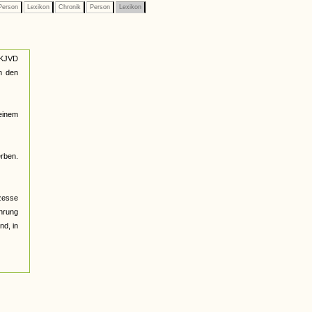
erson
Lexikon
Chronik
Person
Lexikon
 KJVD
n den
 einem
erben.
zesse
ührung
nd, in