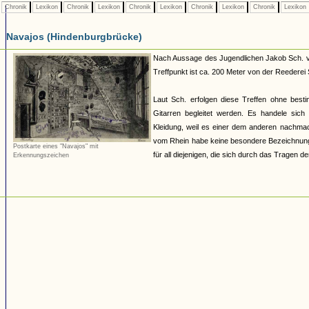
Chronik
Lexikon
Chronik
Lexikon
Chronik
Lexikon
Chronik
Lexikon
Chronik
Lexikon
Navajos (Hindenburgbrücke)
Nach Aussage des Jugendlichen Jakob Sch. vo
Treffpunkt ist ca. 200 Meter von der Reederei 
Laut Sch. erfolgen diese Treffen ohne best
Gitarren begleitet werden. Es handele sich 
Kleidung, weil es einer dem anderen nachma
vom Rhein habe keine besondere Bezeichnung,
Postkarte eines "Navajos" mit
für all diejenigen, die sich durch das Tragen 
Erkennungszeichen