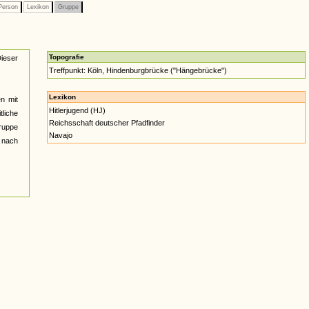
erson
Lexikon
Gruppe
Topografie
Dieser
Treffpunkt: Köln, Hindenburgbrücke ("Hängebrücke")
Lexikon
n mit
Hitlerjugend (HJ)
tliche
Reichsschaft deutscher Pfadfinder
ruppe
Navajo
 nach