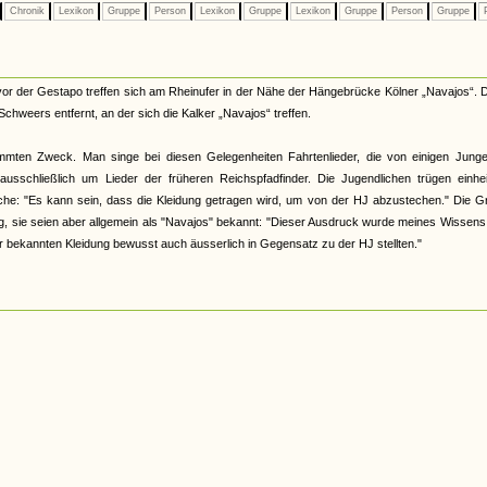
Chronik
Lexikon
Gruppe
Person
Lexikon
Gruppe
Lexikon
Gruppe
Person
Gruppe
P
r der Gestapo treffen sich am Rheinufer in der Nähe der Hängebrücke Kölner „Navajos“. 
Schweers entfernt, an der sich die Kalker „Navajos“ treffen.
immten Zweck. Man singe bei diesen Gelegenheiten Fahrtenlieder, die von einigen Junge
ausschließlich um Lieder der früheren Reichspfadfinder. Die Jugendlichen trügen einhei
che: "Es kann sein, dass die Kleidung getragen wird, um von der HJ abzustechen." Die G
 sie seien aber allgemein als "Navajos" bekannt: "Dieser Ausdruck wurde meines Wissens
der bekannten Kleidung bewusst auch äusserlich in Gegensatz zu der HJ stellten."