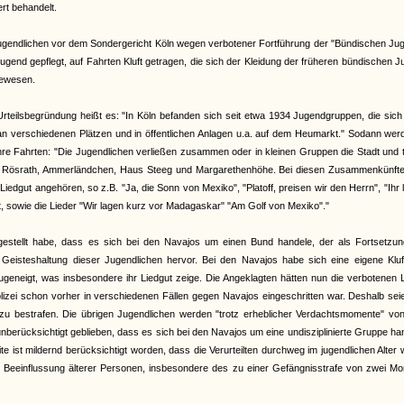
t behandelt.
ugendlichen vor dem Sondergericht Köln wegen verbotener Fortführung der "Bündischen Jug
end gepflegt, auf Fahrten Kluft getragen, die sich der Kleidung der früheren bündischen 
gewesen.
Urteilsbegründung heißt es: "In Köln befanden sich seit etwa 1934 Jugendgruppen, die sic
 an verschiedenen Plätzen und in öffentlichen Anlagen u.a. auf dem Heumarkt." Sodann wer
ihre Fahrten: "Die Jugendlichen verließen zusammen oder in kleinen Gruppen die Stadt und 
en Rösrath, Ammerländchen, Haus Steeg und Margarethenhöhe. Bei diesen Zusammenkünfte
gut angehören, so z.B. "Ja, die Sonn von Mexiko", "Platoff, preisen wir den Herrn", "Ihr 
, sowie die Lieder "Wir lagen kurz vor Madagaskar" "Am Golf von Mexiko"."
tgestellt habe, dass es sich bei den Navajos um einen Bund handele, der als Fortsetzun
isteshaltung dieser Jugendlichen hervor. Bei den Navajos habe sich eine eigene Kluf
geneigt, was insbesondere ihr Liedgut zeige. Die Angeklagten hätten nun die verbotenen 
izei schon vorher in verschiedenen Fällen gegen Navajos eingeschritten war. Deshalb sei
zu bestrafen. Die übrigen Jugendlichen werden "trotz erheblicher Verdachtsmomente" vo
berücksichtigt geblieben, dass es sich bei den Navajos um eine undisziplinierte Gruppe ha
ite ist mildernd berücksichtigt worden, dass die Verurteilten durchweg im jugendlichen Alter
r Beeinflussung älterer Personen, insbesondere des zu einer Gefängnisstrafe von zwei M