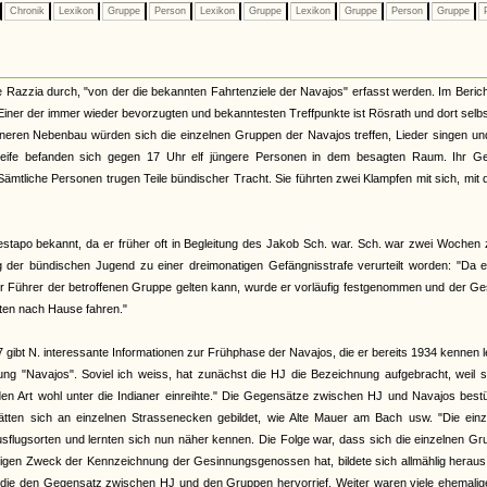
Chronik
Lexikon
Gruppe
Person
Lexikon
Gruppe
Lexikon
Gruppe
Person
Gruppe
P
Razzia durch, "von der die bekannten Fahrtenziele der Navajos" erfasst werden. Im Beric
iner der immer wieder bevorzugten und bekanntesten Treffpunkte ist Rösrath und dort selb
ineren Nebenbau würden sich die einzelnen Gruppen der Navajos treffen, Lieder singen un
treife befanden sich gegen 17 Uhr elf jüngere Personen in dem besagten Raum. Ihr G
Sämtliche Personen trugen Teile bündischer Tracht. Sie führten zwei Klampfen mit sich, mit
Gestapo bekannt, da er früher oft in Begleitung des Jakob Sch. war. Sch. war zwei Wochen
der bündischen Jugend zu einer dreimonatigen Gefängnisstrafe verurteilt worden: "Da er
er Führer der betroffenen Gruppe gelten kann, wurde er vorläufig festgenommen und der G
nten nach Hause fahren."
ibt N. interessante Informationen zur Frühphase der Navajos, die er bereits 1934 kennen l
ng "Navajos". Soviel ich weiss, hat zunächst die HJ die Bezeichnung aufgebracht, weil s
en Art wohl unter die Indianer einreihte." Die Gegensätze zwischen HJ und Navajos best
hätten sich an einzelnen Strassenecken gebildet, wie Alte Mauer am Bach usw. "Die einz
sflugsorten und lernten sich nun näher kennen. Die Folge war, dass sich die einzelnen G
inzigen Zweck der Kennzeichnung der Gesinnungsgenossen hat, bildete sich allmählig herau
t, die den Gegensatz zwischen HJ und den Gruppen hervorrief. Weiter waren viele ehemali