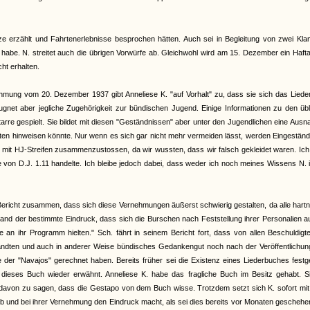
e erzählt und Fahrtenerlebnisse besprochen hätten. Auch sei in Begleitung von zwei Kla
abe. N. streitet auch die übrigen Vorwürfe ab. Gleichwohl wird am 15. Dezember ein Haft
ht erhalten.
nehmung vom 20. Dezember 1937 gibt Anneliese K. "auf Vorhalt" zu, dass sie sich das Lied
ugnet aber jegliche Zugehörigkeit zur bündischen Jugend. Einige Informationen zu den üb
itarre gespielt. Sie bildet mit diesen "Geständnissen" aber unter den Jugendlichen eine Aus
täten hinweisen könnte. Nur wenn es sich gar nicht mehr vermeiden lässt, werden Eingestän
en mit HJ-Streifen zusammenzustossen, da wir wussten, dass wir falsch gekleidet waren. Ic
von D.J. 1.11 handelte. Ich bleibe jedoch dabei, dass weder ich noch meines Wissens N. 
richt zusammen, dass sich diese Vernehmungen äußerst schwierig gestalten, da alle hart
stand der bestimmte Eindruck, dass sich die Burschen nach Feststellung ihrer Personalien a
an ihr Programm hielten." Sch. fährt in seinem Bericht fort, dass von allen Beschuldigt
ndten und auch in anderer Weise bündisches Gedankengut noch nach der Veröffentlichun
der "Navajos" gerechnet haben. Bereits früher sei die Existenz eines Liederbuches festge
ieses Buch wieder erwähnt. Anneliese K. habe das fragliche Buch im Besitz gehabt. Si
s davon zu sagen, dass die Gestapo von dem Buch wisse. Trotzdem setzt sich K. sofort mit
ieb und bei ihrer Vernehmung den Eindruck macht, als sei dies bereits vor Monaten geschehe