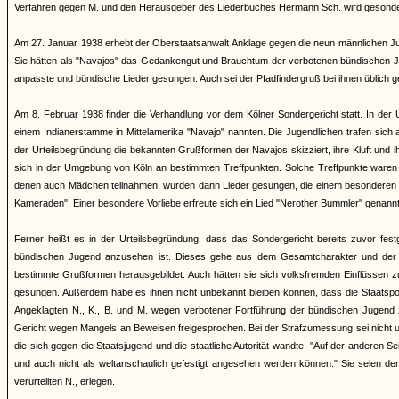
Verfahren gegen M. und den Herausgeber des Liederbuches Hermann Sch. wird gesonder
Am 27. Januar 1938 erhebt der Oberstaatsanwalt Anklage gegen die neun männlichen J
Sie hätten als "Navajos" das Gedankengut und Brauchtum der verbotenen bündischen Jug
anpasste und bündische Lieder gesungen. Auch sei der Pfadfindergruß bei ihnen üblich 
Am 8. Februar 1938 finder die Verhandlung vor dem Kölner Sondergericht statt. In der 
einem Indianerstamme in Mittelamerika "Navajo" nannten. Die Jugendlichen trafen sich
der Urteilsbegründung die bekannten Grußformen der Navajos skizziert, ihre Kluft und 
sich in der Umgebung von Köln an bestimmten Treffpunkten. Solche Treffpunkte war
denen auch Mädchen teilnahmen, wurden dann Lieder gesungen, die einem besonderen Lied
Kameraden", Einer besondere Vorliebe erfreute sich ein Lied "Nerother Bummler" genannt
Ferner heißt es in der Urteilsbegründung, dass das Sondergericht bereits zuvor fes
bündischen Jugend anzusehen ist. Dieses gehe aus dem Gesamtcharakter und der Ge
bestimmte Grußformen herausgebildet. Auch hätten sie sich volksfremden Einflüssen zu
gesungen. Außerdem habe es ihnen nicht unbekannt bleiben können, dass die Staatspol
Angeklagten N., K., B. und M. wegen verbotener Fortführung der bündischen Jugend 
Gericht wegen Mangels an Beweisen freigesprochen. Bei der Strafzumessung sei nicht un
die sich gegen die Staatsjugend und die staatliche Autorität wandte. "Auf der anderen Se
und auch nicht als weltanschaulich gefestigt angesehen werden können." Sie seien de
verurteilten N., erlegen.