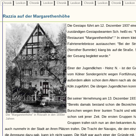
Chronik
Lexikon
Chronik
Lexikon
Chronik
Lexikon
Chronik
Lexikon
Chronik
Lexikon
Razzia auf der Margarethenhöhe
Die Gestapo führt am 12. Dezember 1937 eine 
zuständigen Gestapobeamten Sch. heißt es: "E
Restaurant "Margarethenhöhe"." In einem kle
Fahrtenerlebnisse austauschen: "Bei der S
(Nerother Bummler) klang bis auf die Straße. 
der Gesang begleitet wurde."
Einer der Jugendlichen - Heinz N. - ist der 
vom Kölner Sondergericht wegen Fortführung 
außerdem allein schon dem Altern nach als d
Köln zugeführt. Die übrigen Jugendlichen kon
Bei seiner Vernehmung am 13. Dezember 1937 g
"Bereits damals bestand schon die Bezeichnu
Burschen wegen ihrer bunten Tracht und wild
Die "Margaretenhöhe" in Rösrath in den 1930er
schon seit jener Zeit. Die ersten Gruppen 
Jahren
Gruppen trafen sich nun an den bekannten Au
auch nunmehr in der Stadt an ihren Plätzen trafen. Die Tracht der Navajos, die den e
die Anregung dazu gab, kann ich nicht sagen. Die Kluft war auch einer der Gründe mi