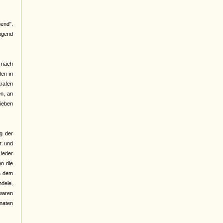
end".
Jugend
h nach
den in
trafen
n, an
lieben
g der
t und
Lieder
en die
n dem
ndele,
 waren
onaten