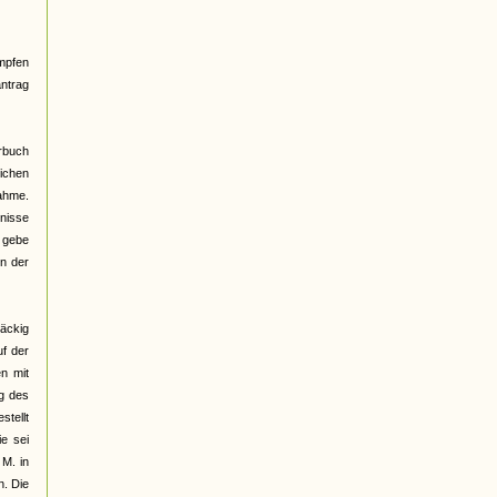
mpfen
antrag
erbuch
lichen
nahme.
dnisse
h gebe
in der
näckig
uf der
en mit
g des
stellt
e sei
 M. in
n. Die