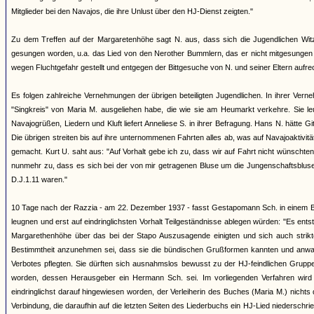
Mitglieder bei den Navajos, die ihre Unlust über den HJ-Dienst zeigten."
Zu dem Treffen auf der Margaretenhöhe sagt N. aus, dass sich die Jugendlichen Witz
gesungen worden, u.a. das Lied von den Nerother Bummlern, das er nicht mitgesungen h
wegen Fluchtgefahr gestellt und entgegen der Bittgesuche von N. und seiner Eltern aufrec
Es folgen zahlreiche Vernehmungen der übrigen beteiligten Jugendlichen. In ihrer Ver
"Singkreis" von Maria M. ausgeliehen habe, die wie sie am Heumarkt verkehre. Sie le
Navajogrüßen, Liedern und Kluft liefert Anneliese S. in ihrer Befragung. Hans N. hätte G
Die übrigen streiten bis auf ihre unternommenen Fahrten alles ab, was auf Navajoaktivi
gemacht. Kurt U. saht aus: "Auf Vorhalt gebe ich zu, dass wir auf Fahrt nicht wünscht
nunmehr zu, dass es sich bei der von mir getragenen Bluse um die Jungenschaftsbluse 
D.J.1.11 waren."
10 Tage nach der Razzia - am 22. Dezember 1937 - fasst Gestapomann Sch. in einem Be
leugnen und erst auf eindringlichsten Vorhalt Teilgeständnisse ablegen würden: "Es ent
Margarethenhöhe über das bei der Stapo Auszusagende einigten und sich auch strikte 
Bestimmtheit anzunehmen sei, dass sie die bündischen Grußformen kannten und anwa
Verbotes pflegten. Sie dürften sich ausnahmslos bewusst zu der HJ-feindlichen Gruppe 
worden, dessen Herausgeber ein Hermann Sch. sei. Im vorliegenden Verfahren wird d
eindringlichst darauf hingewiesen worden, der Verleiherin des Buches (Maria M.) nicht
Verbindung, die daraufhin auf die letzten Seiten des Liederbuchs ein HJ-Lied niederschr