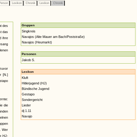
erson
Lexikon
Chronik
Lexikon
Chronik
Gruppen
ht des
Singkreis
st das
Navajos (Alte Mauer am Bach/Poststraße)
d ihre
Navajos (Heumarkt)
esang
 denen
Personen
Jakob S.
 zuvor
Lexikon
 [N.]
Kluft
estapo
Hitlerjugend (HJ)
Bündische Jugend
Gestapo
ernte:
Sondergericht
ie die
Lieder
dj 1.11
ünden
Navajo
elnen
ruppen
s. Wer
ge HJ-