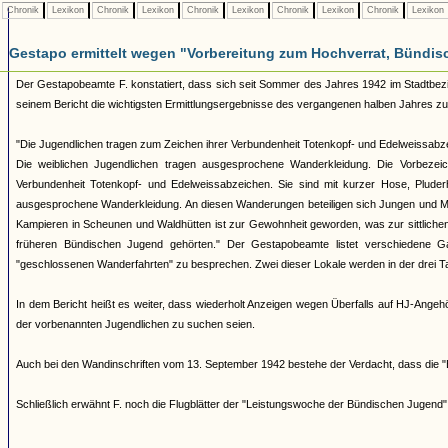
Chronik
Lexikon
Chronik
Lexikon
Chronik
Lexikon
Chronik
Lexikon
Chronik
Lexikon
Gestapo ermittelt wegen "Vorbereitung zum Hochverrat, Bündis
Der Gestapobeamte F. konstatiert, dass sich seit Sommer des Jahres 1942 im Stadtbezirk 
seinem Bericht die wichtigsten Ermittlungsergebnisse des vergangenen halben Jahres 
"Die Jugendlichen tragen zum Zeichen ihrer Verbundenheit Totenkopf- und Edelweissabzei
Die weiblichen Jugendlichen tragen ausgesprochene Wanderkleidung. Die Vorbeze
Verbundenheit Totenkopf- und Edelweissabzeichen. Sie sind mit kurzer Hose, Pluderh
ausgesprochene Wanderkleidung. An diesen Wanderungen beteiligen sich Jungen und Mä
Kampieren in Scheunen und Waldhütten ist zur Gewohnheit geworden, was zur sittliche
früheren Bündischen Jugend gehörten." Der Gestapobeamte listet verschiedene Gas
"geschlossenen Wanderfahrten" zu besprechen. Zwei dieser Lokale werden in der drei T
In dem Bericht heißt es weiter, dass wiederholt Anzeigen wegen Überfalls auf HJ-Ang
der vorbenannten Jugendlichen zu suchen seien.
Auch bei den Wandinschriften vom 13. September 1942 bestehe der Verdacht, dass die
Schließlich erwähnt F. noch die Flugblätter der "Leistungswoche der Bündischen Jugen