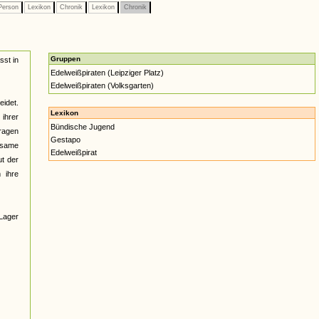
erson
Lexikon
Chronik
Lexikon
Chronik
Gruppen
sst in
Edelweißpiraten (Leipziger Platz)
Edelweißpiraten (Volksgarten)
eidet.
Lexikon
ihrer
Bündische Jugend
ragen
Gestapo
nsame
Edelweißpirat
ut der
 ihre
 Lager