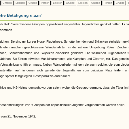
Chronik
Lexikon
Gruppe
Person
Lexikon
Gruppe
Lexikon
Gruppe
Person
Gruppe
P
che Betätigung u.a.m"
Köln "verschiedene Gruppen oppositionell eingestellter Jugendlicher gebildet hätten. Er fa
zusammen.
chen. Sie sind mit kurzer Hose, Pluderhose, Schottenhemden und Skijacken einheitlich gekl
ichneten machen geschlossene Wanderfahrten in die nähere Umgebung Kölns. Zeichen 
ose, Schottenhemden und Skijacken einheitlich gekleidet. Die weiblichen Jugendlichen t
dchen. Sie führen teilweise Musikinstrumente, wie Klampfen und Gitarren, mit. Das gemei
n Verwahrlosung führen muss. Neben Wanderliedern singen sie auch solche, die zum Liedg
tstätten auf, in denen sich gerade die Jugendlichen vom Leipziger Platz träfen, um
age später festgelegten Gestaporazzia durchsucht.
ehörige und HJ-Heime gemacht worden seien, wobei die Gestapo vermute, dass die Täter im
 "Beschmierungen" von "Gruppen der oppositionellen Jugend" vorgenommen worden seien.
d" vom 21. November 1942.