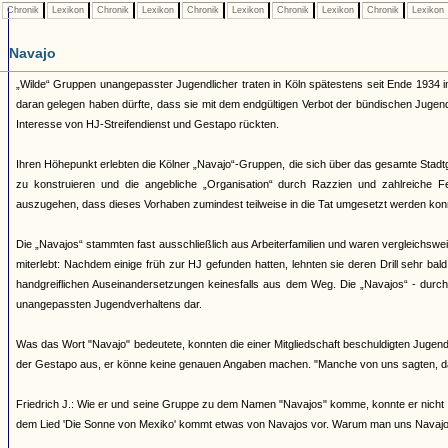
Chronik
Lexikon
Chronik
Lexikon
Chronik
Lexikon
Chronik
Lexikon
Chronik
Lexikon
Navajo
„Wilde“ Gruppen unangepasster Jugendlicher traten in Köln spätestens seit Ende 1934 i
daran gelegen haben dürfte, dass sie mit dem endgültigen Verbot der bündischen Juge
Interesse von HJ-Streifendienst und Gestapo rückten.
Ihren Höhepunkt erlebten die Kölner „Navajo“-Gruppen, die sich über das gesamte Stadtg
zu konstruieren und die angebliche „Organisation“ durch Razzien und zahlreiche 
auszugehen, dass dieses Vorhaben zumindest teilweise in die Tat umgesetzt werden kon
Die „Navajos“ stammten fast ausschließlich aus Arbeiterfamilien und waren vergleichsw
miterlebt: Nachdem einige früh zur HJ gefunden hatten, lehnten sie deren Drill sehr bal
handgreiflichen Auseinandersetzungen keinesfalls aus dem Weg. Die „Navajos“ - durch ih
unangepassten Jugendverhaltens dar.
Was das Wort "Navajo" bedeutete, konnten die einer Mitgliedschaft beschuldigten Jugendl
der Gestapo aus, er könne keine genauen Angaben machen. "Manche von uns sagten, d
Friedrich J.: Wie er und seine Gruppe zu dem Namen "Navajos" komme, konnte er nicht 
dem Lied 'Die Sonne von Mexiko' kommt etwas von Navajos vor. Warum man uns Navajos 