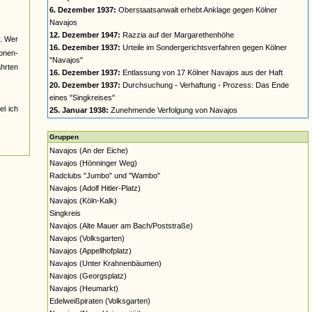
6. Dezember 1937:
Oberstaatsanwalt erhebt Anklage gegen Kölner
Navajos
12. Dezember 1947:
Razzia auf der Margarethenhöhe
r. Wer
16. Dezember 1937:
Urteile im Sondergerichtsverfahren gegen Kölner
nonen-
"Navajos"
ahrten
16. Dezember 1937:
Entlassung von 17 Kölner Navajos aus der Haft
20. Dezember 1937:
Durchsuchung - Verhaftung - Prozess: Das Ende
eines "Singkreises"
el ich
25. Januar 1938:
Zunehmende Verfolgung von Navajos
Gruppen
Navajos (An der Eiche)
Navajos (Hönninger Weg)
Radclubs "Jumbo" und "Wambo"
Navajos (Adolf Hitler-Platz)
Navajos (Köln-Kalk)
Singkreis
Navajos (Alte Mauer am Bach/Poststraße)
Navajos (Volksgarten)
Navajos (Appellhofplatz)
Navajos (Unter Krahnenbäumen)
Navajos (Georgsplatz)
Navajos (Heumarkt)
Edelweißpiraten (Volksgarten)