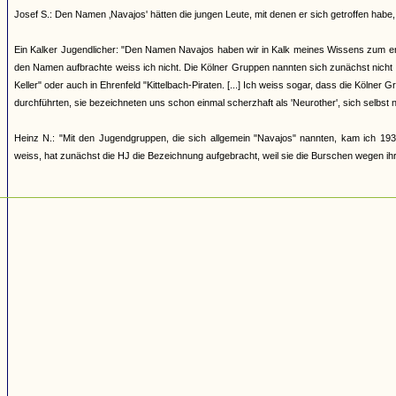
Josef S.: Den Namen ‚Navajos' hätten die jungen Leute, mit denen er sich getroffen h
Ein Kalker Jugendlicher: "Den Namen Navajos haben wir in Kalk meines Wissens zum erst
den Namen aufbrachte weiss ich nicht. Die Kölner Gruppen nannten sich zunächst nicht
Keller" oder auch in Ehrenfeld "Kittelbach-Piraten. [...] Ich weiss sogar, dass die Kölner
durchführten, sie bezeichneten uns schon einmal scherzhaft als 'Neurother', sich selbst 
Heinz N.: "Mit den Jugendgruppen, die sich allgemein "Navajos" nannten, kam ich 193
weiss, hat zunächst die HJ die Bezeichnung aufgebracht, weil sie die Burschen wegen ihrer