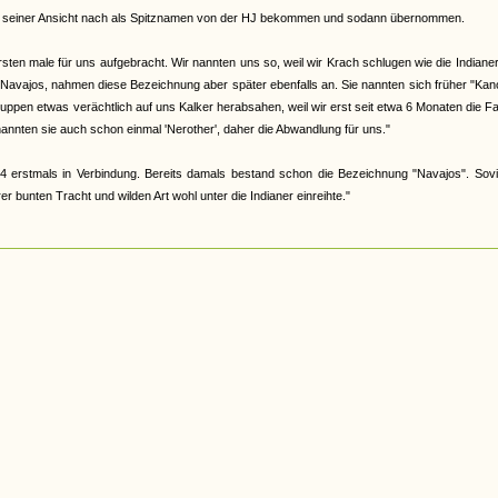
abe, seiner Ansicht nach als Spitznamen von der HJ bekommen und sodann übernommen.
en male für uns aufgebracht. Wir nannten uns so, weil wir Krach schlugen wie die Indiane
 Navajos, nahmen diese Bezeichnung aber später ebenfalls an. Sie nannten sich früher "Ka
 Gruppen etwas verächtlich auf uns Kalker herabsahen, weil wir erst seit etwa 6 Monaten die F
nannten sie auch schon einmal 'Nerother', daher die Abwandlung für uns."
4 erstmals in Verbindung. Bereits damals bestand schon die Bezeichnung "Navajos". Sovi
 bunten Tracht und wilden Art wohl unter die Indianer einreihte."