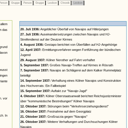
erson
Gruppe
Person
Gruppe
Lexikon
Chronik
Lexikon
 allem
20. Juli 1936:
Angeblicher Überfall von Navajos auf Hitlerjungen
in das
27. Juli 1936:
Auseinandersetzungen zwischen Navajos und HJ-
Streifendienst auf der Deutzer Kirmes
4. August 1936:
Gestapo berichtet von Überfällen auf HJ-Angehörige
rgrund
12. April 1937:
Ermittlungsverfahren wegen Fortführung der bündischen
davon
Jugend
29. August 1937:
Kölner Nerother auf Fahrt verhaftet
5. September 1937:
Großes Navajo-Treffen auf Kirmes in Rösrath
ewusst
7. September 1937:
Navajos an Schlägerei auf dem Kalker Rummelplatz
gingen
beteiligt
14. September 1937:
Verhaftung eines Kölner Navajos und Konstruktion
riante
des Hochverrats: Ein Fallbeispiel
15. September 1937:
Auftakt zur "Navajo-Jagd"
4. Oktober 1937:
Kölner Oberstaatsanwalt berichtet Reichsjustizminister
h. vor
über "kommunistische Bestrebungen" Kölner Navajos
12. Oktober 1937:
Störungen beim "Verkehrserziehungsdienst"
16. Oktober 1937:
Festnahme auf dem Georgplatz
ch. In
21. Oktober 1937:
Großrazzia gegen "Navajos"
26. Oktober 1937:
Weitere Verhaftungen und Durchsuchungen Kölner
Navajos