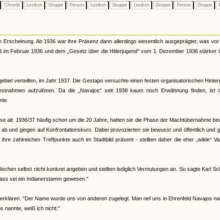
Chronik
Lexikon
Gruppe
Person
Lexikon
Gruppe
Lexikon
Gruppe
Person
Gruppe
P
n Erscheinung. Ab 1936 war ihre Präsenz dann allerdings wesentlich ausgeprägter, was vor
nd im Februar 1936 und dem „Gesetz über die Hitlerjugend“ vom 1. Dezember 1936 stärker 
ebiet verteilten, im Jahr 1937. Die Gestapo versuchte einen festen organisatorischen Hinte
Festnahmen aufzulösen. Da die „Navajos“ seit 1938 kaum noch Erwähnung finden, ist 
nte.
eise alt. 1936/37 häufig schon um die 20 Jahre, hatten sie die Phase der Machtübernahme b
d ab und gingen auf Konfrontationskurs. Dabei provozierten sie bewusst und öffentlich und 
re zahlreichen Treffpunkte auch im Stadtbild präsent - stellten daher die eher „wilde“ Va
ochen selbst nicht konkret angeben und stellten lediglich Vermutungen an. So sagte Karl Sc
ass sei ein Indianerstamm gewesen."
erklären. "Der Name wurde uns von anderen zugelegt. Man rief uns in Ehrenfeld Navajos na
nannte, weiß ich nicht."