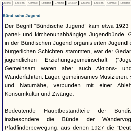
Chronik
Lexikon
Chronik
Lexikon
Chronik
Lexikon
Chronik
Lexikon
Chronik
Lexikon
Bündische Jugend
Der Begriff "Bündische Jugend" kam etwa 1923 a
partei- und kirchenunabhängige Jugendbünde.
in der Bündischen Jugend organisierten Jugendli
bürgerlichen Schichten stammten, war der Geda
jugendlichen Erziehungsgemeinschaft ("Jug
Gemeinsam waren aber auch Aktions- und
Wanderfahrten, Lager, gemeinsames Musizieren, s
und Naturnähe, verbunden mit einer Ableh
Konsumkultur und Zwänge.
Bedeutende Hauptbestandteile der Bünd
insbesondere die Bünde der Wandervo
Pfadfinderbewegung, aus denen 1927 die "Deuts