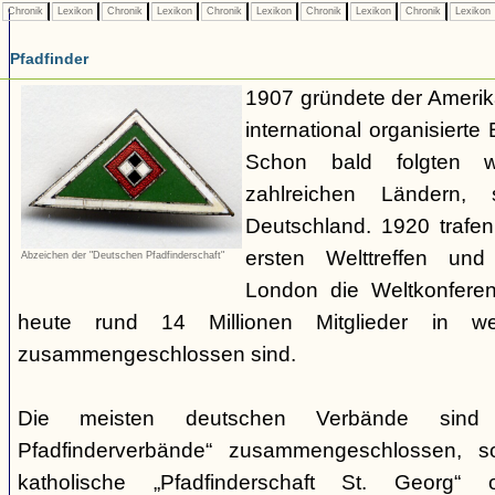
Chronik
Lexikon
Chronik
Lexikon
Chronik
Lexikon
Chronik
Lexikon
Chronik
Lexikon
Pfadfinder
1907 gründete der Amerik
international organisiert
Schon bald folgten w
zahlreichen Ländern
Deutschland. 1920 trafen
ersten Welttreffen un
Abzeichen der "Deutschen Pfadfinderschaft"
London die Weltkonferen
heute rund 14 Millionen Mitglieder in w
zusammengeschlossen sind.
Die meisten deutschen Verbände sind
Pfadfinderverbände“ zusammengeschlossen, 
katholische „Pfadfinderschaft St. Georg