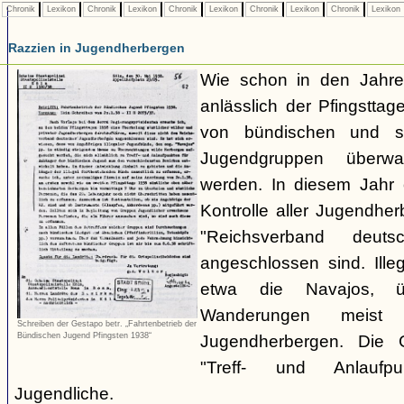
Chronik
Lexikon
Chronik
Lexikon
Chronik
Lexikon
Chronik
Lexikon
Chronik
Lexikon
Razzien in Jugendherbergen
Wie schon in den Jahre
anlässlich der Pfingstt
von bündischen und son
Jugendgruppen überw
werden. In diesem Jahr 
Kontrolle aller Jugendhe
"Reichsverband deuts
angeschlossen sind. Ille
etwa die Navajos, ü
Wanderungen meist 
Schreiben der Gestapo betr. „Fahrtenbetrieb der
Bündischen Jugend Pfingsten 1938“
Jugendherbergen. Die 
"Treff- und Anlaufp
Jugendliche.