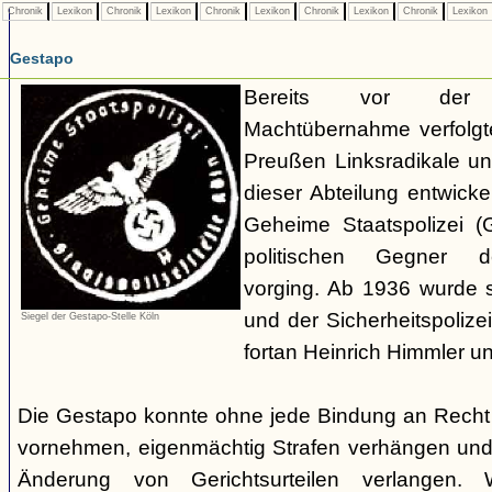
Chronik
Lexikon
Chronik
Lexikon
Chronik
Lexikon
Chronik
Lexikon
Chronik
Lexikon
Gestapo
Bereits vor der nat
Machtübernahme verfolgte 
Preußen Linksradikale u
dieser Abteilung entwicke
Geheime Staatspolizei (
politischen Gegner de
vorging. Ab 1936 wurde si
und der Sicherheitspolize
Siegel der Gestapo-Stelle Köln
fortan Heinrich Himmler u
Die Gestapo konnte ohne jede Bindung an Rech
vornehmen, eigenmächtig Strafen verhängen und
Änderung von Gerichtsurteilen verlangen. Wi