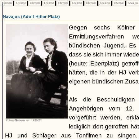
Chronik
Lexikon
Chronik
Lexikon
Chronik
Lexikon
Chronik
Lexikon
Chronik
Lexikon
Navajos (Adolf Hitler-Platz)
Gegen sechs Kölner J
Ermittlungsverfahren 
bündischen Jugend. Es 
dass sie sich immer wieder
(heute: Ebertplatz) getr
hätten, die in der HJ ve
eigenen bündischen Zus
Als die Beschuldigte
Angehörigen vom 12. A
vorgeführt werden, erkl
Kölner Navajos um 1936/37
lediglich dort getroffen h
HJ und Schlager aus Tonfilmen zu singen.