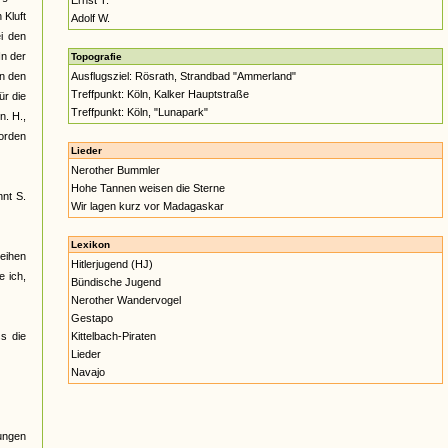
Ernst T.
 Kluft
Adolf W.
i den
In der
Topografie
on den
Ausflugsziel: Rösrath, Strandbad "Ammerland"
Treffpunkt: Köln, Kalker Hauptstraße
ür die
Treffpunkt: Köln, "Lunapark"
n. H.,
worden
Lieder
Nerother Bummler
Hohe Tannen weisen die Sterne
nnt S.
Wir lagen kurz vor Madagaskar
Lexikon
eihen
Hitlerjugend (HJ)
e ich,
Bündische Jugend
Nerother Wandervogel
Gestapo
s die
Kittelbach-Piraten
Lieder
Navajo
Jungen