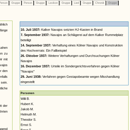
erson
Gruppe
Person
Gruppe
Lexikon
Gruppe
Lied
Gruppe
Chronik
Gruppe
ählich
10. Juli 1937:
Kalker Navajos setzten HJ-Kasten in Brand
nfänge
7. September 1937:
Navajos an Schlägerei auf dem Kalker Rummelplatz
beteiligt
14. September 1937:
Verhaftung eines Kölner Navajos und Konstruktion
 sahen
des Hochverrats: Ein Fallbeispiel
en zu
26. Oktober 1937:
Weitere Verhaftungen und Durchsuchungen Kölner
ir mit
Navajos
vajos
16. Dezember 1937:
Urteile im Sondergerichtsverfahren gegen Kölner
er den
"Navajos"
nfalls
29. Juni 1938:
Verfahren gegen Gestapobeamte wegen Misshandlung
eingestellt
 sein.
tliche
Personen
Willi B.
Hubert K.
tt der
Jakob M.
hrten
Helmuth M.
Theodor S.
Ernst S.
Jugend