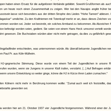
pen haben einen Ersatz für die aufgelösten Verbände gebildet. Sowohl Grußformen als auch
agen um heute noch einen Zusammenhalt zu zeigen. Wer bei den Navajos angibt früher be
usstsein lasse sich besonders aus der dritten Strophe des Liedes "Hohe Tannen" ablesen. 
adagaskar" umdichte. Zu den Kraftriemen mit Totenkopf merkt er an, dass dieses Zeichen v
nommen worden sei. Jeder sei bestrebt, ein solches Armband zu bekommen. Als Abzeichen f
tze befestigt worden seien, gedient. Sie seien von einem Hans Heck umsonst verteilt worde
 Fahrt gewesen. Die Buchstaben würden aber nicht mehr getragen, da dies zu gefährlich ge
 Ringpfadfinder entschieden, was unternommen würde. Als überall bekannte Jugendlichen ne
em Paul Pr. aus Köln-Mülheim.
eine HJ-gegnerische Stimmung. Diese wurde von einem Teil der Jugendlichen in unsere R
en wurden, wenn sie Jungens in unserer Kluft trafen, verstärkt. [...] Auf Befragen erklär
wenn unsere Entwicklung so weiter ginge, könne die HJ in Kürze ihren Laden zumachen."
en Kölnern nicht mehr in Berührung kommen wollte: "Zumal auch weil ich feststellte, das
diebstahls geworden sei.
zzia werden hier am 21. Oktober 1937 vier Jugendliche festgenommen. Während einer der 