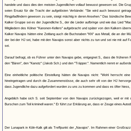
handele und dass dies den meisten Jugendlichen vollauf bewusst gewesen sei. Die Grup
seien Ersatz für die Tracht der aufgelösten Verbände: "Sie wird auch bewusst getr
Ringpfadfindern gewesen zu sein, steigt mächtig in deren Ansehen." Das bündische Bew
Kalker Gruppe sei es der Jugendliche S., der die Lieder aufbringe und wie das Lied "M
Mitgliedern des Kölner "Kanonen-Kellers" aufgebracht und später von den Kalkern über
Kalker Navajos hätten eine Zeitlang auch die Buchstaben "KN" aus Metall, die an der Mü
der bei der HJ sei, habe mit den Navajos sonst aber nichts zu tun und sei nie mit auf
sei.
Darauf befragt, ob es Führer unter den Navajos gebe, entgegnet S., dass die früheren
den "Bären", den "Kanotz" (Jakob Sch.) und den "Träpper.". Namentlich nennt er außerd
Eine einheitliche politische Einstellung hätten die Navajos nicht: "Wohl herrscht 
hineingetragen und durch die Zusammenstösse, die auch sehr oft von der HJ hervorgeruf
dass Jugendliche dazu aufgefordert wurden zu uns zu kommen und dass es öfter hiess, 
Angeblich habe sich S. seit September von den Navajos zurückgezogen, weil er mit d
Burschen zum Teil kriminell waren." Er führt zur Erklärung an, dass er Zeuge eines Auto
Der Lunapark in Köln-Kalk gilt als Treffpunkt der „Navajos“. Im Rahmen einer Großra