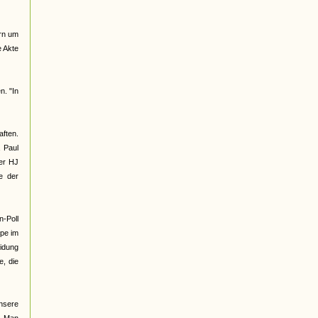
ern um
e Akte
n. "In
ften.
, Paul
der HJ
e der
n-Poll
ppe im
eidung
e, die
unsere