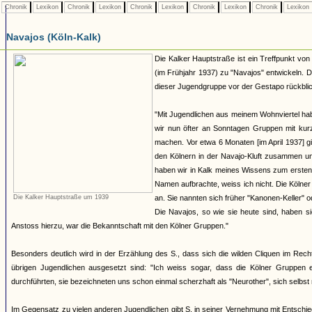
Chronik
Lexikon
Chronik
Lexikon
Chronik
Lexikon
Chronik
Lexikon
Chronik
Lexikon
Navajos (Köln-Kalk)
Die Kalker Hauptstraße ist ein Treffpunkt von 
(im Frühjahr 1937) zu "Navajos" entwickeln. D
dieser Jugendgruppe vor der Gestapo rückblic
"Mit Jugendlichen aus meinem Wohnviertel hab
wir nun öfter an Sonntagen Gruppen mit ku
machen. Vor etwa 6 Monaten [im April 1937] g
den Kölnern in der Navajo-Kluft zusammen u
haben wir in Kalk meines Wissens zum ersten 
Namen aufbrachte, weiss ich nicht. Die Kölne
Die Kalker Hauptstraße um 1939
an. Sie nannten sich früher "Kanonen-Keller" 
Die Navajos, so wie sie heute sind, haben sic
Anstoss hierzu, war die Bekanntschaft mit den Kölner Gruppen."
Besonders deutlich wird in der Erzählung des S., dass sich die wilden Cliquen im Rech
übrigen Jugendlichen ausgesetzt sind: "Ich weiss sogar, dass die Kölner Gruppen e
durchführten, sie bezeichneten uns schon einmal scherzhaft als "Neurother", sich selbst
Im Gegensatz zu vielen anderen Jugendlichen gibt S. in seiner Vernehmung mit Entschie