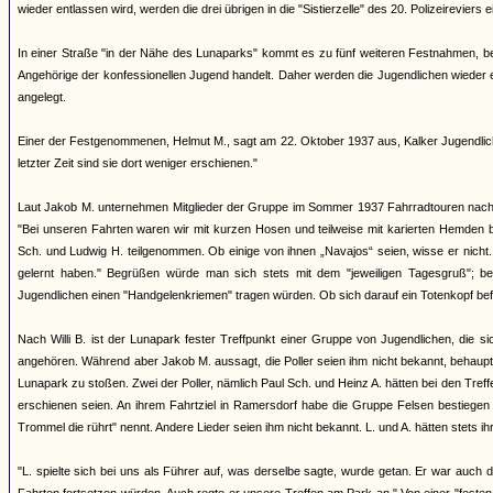
wieder entlassen wird, werden die drei übrigen in die "Sistierzelle" des 20. Polizeireviers ei
In einer Straße "in der Nähe des Lunaparks" kommt es zu fünf weiteren Festnahmen, bei 
Angehörige der konfessionellen Jugend handelt. Daher werden die Jugendlichen wieder ent
angelegt.
Einer der Festgenommenen, Helmut M., sagt am 22. Oktober 1937 aus, Kalker Jugendliche
letzter Zeit sind sie dort weniger erschienen."
Laut Jakob M. unternehmen Mitglieder der Gruppe im Sommer 1937 Fahrradtouren nach 
"Bei unseren Fahrten waren wir mit kurzen Hosen und teilweise mit karierten Hemden b
Sch. und Ludwig H. teilgenommen. Ob einige von ihnen „Navajos“ seien, wisse er nicht. 
gelernt haben." Begrüßen würde man sich stets mit dem "jeweiligen Tagesgruß"; b
Jugendlichen einen "Handgelenkriemen" tragen würden. Ob sich darauf ein Totenkopf bef
Nach Willi B. ist der Lunapark fester Treffpunkt einer Gruppe von Jugendlichen, die
angehören. Während aber Jakob M. aussagt, die Poller seien ihm nicht bekannt, behauptet
Lunapark zu stoßen. Zwei der Poller, nämlich Paul Sch. und Heinz A. hätten bei den Treffe
erschienen seien. An ihrem Fahrtziel in Ramersdorf habe die Gruppe Felsen bestiegen
Trommel die rührt" nennt. Andere Lieder seien ihm nicht bekannt. L. und A. hätten stets ih
"L. spielte sich bei uns als Führer auf, was derselbe sagte, wurde getan. Er war auch 