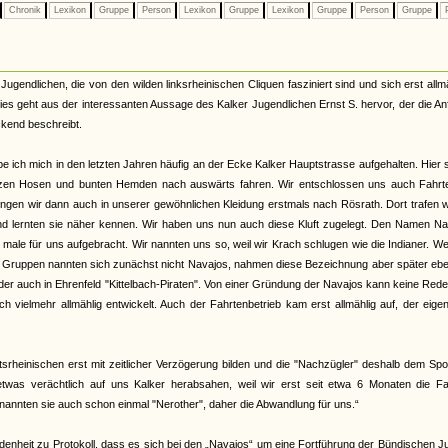
Chronik
Lexikon
Gruppe
Person
Lexikon
Gruppe
Lexikon
Gruppe
Person
Gruppe
P
Jugendlichen, die von den wilden linksrheinischen Cliquen fasziniert sind und sich erst allm
ies geht aus der interessanten Aussage des Kalker Jugendlichen Ernst S. hervor, der die A
kend beschreibt.
e ich mich in den letzten Jahren häufig an der Ecke Kalker Hauptstrasse aufgehalten. Hier
rzen Hosen und bunten Hemden nach auswärts fahren. Wir entschlossen uns auch Fahrt
ingen wir dann auch in unserer gewöhnlichen Kleidung erstmals nach Rösrath. Dort trafen w
nd lernten sie näher kennen. Wir haben uns nun auch diese Kluft zugelegt. Den Namen Na
male für uns aufgebracht. Wir nannten uns so, weil wir Krach schlugen wie die Indianer. W
r Gruppen nannten sich zunächst nicht Navajos, nahmen diese Bezeichnung aber später ebe
oder auch in Ehrenfeld "Kittelbach-Piraten". Von einer Gründung der Navajos kann keine Rede
h vielmehr allmählig entwickelt. Auch der Fahrtenbetrieb kam erst allmählig auf, der eigen
tsrheinischen erst mit zeitlicher Verzögerung bilden und die "Nachzügler" deshalb dem Spo
twas verächtlich auf uns Kalker herabsahen, weil wir erst seit etwa 6 Monaten die Fa
 nannten sie auch schon einmal "Nerother", daher die Abwandlung für uns.“
denheit zu Protokoll, dass es sich bei den „Navajos“ um eine Fortführung der Bündischen 