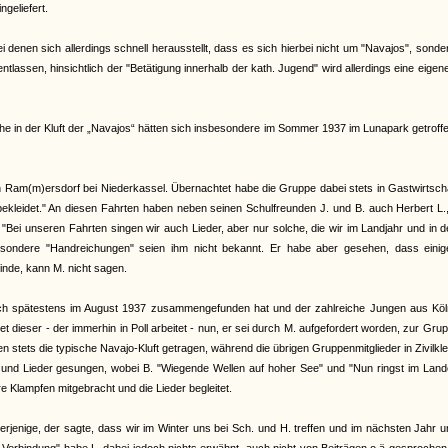
ngeliefert.
denen sich allerdings schnell herausstellt, dass es sich hierbei nicht um "Navajos", sond
lassen, hinsichtlich der "Betätigung innerhalb der kath. Jugend" wird allerdings eine eigen
 in der Kluft der „Navajos“ hätten sich insbesondere im Sommer 1937 im Lunapark getroffe
Ram(m)ersdorf bei Niederkassel. Übernachtet habe die Gruppe dabei stets in Gastwirtscha
ekleidet." An diesen Fahrten haben neben seinen Schulfreunden J. und B. auch Herbert L.
"Bei unseren Fahrten singen wir auch Lieder, aber nur solche, die wir im Landjahr und in 
esondere "Handreichungen" seien ihm nicht bekannt. Er habe aber gesehen, dass einig
inde, kann M. nicht sagen.
 sich spätestens im August 1937 zusammengefunden hat und der zahlreiche Jungen aus Köl
 dieser - der immerhin in Poll arbeitet - nun, er sei durch M. aufgefordert worden, zur Gru
n stets die typische Navajo-Kluft getragen, während die übrigen Gruppenmitglieder in Zivilkl
 und Lieder gesungen, wobei B. "Wiegende Wellen auf hoher See" und "Nun ringst im Land
re Klampfen mitgebracht und die Lieder begleitet.
derjenige, der sagte, dass wir im Winter uns bei Sch. und H. treffen und im nächsten Jahr 