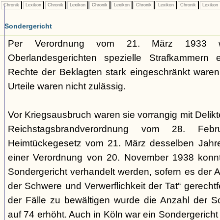
Chronik
Lexikon
Chronik
Lexikon
Chronik
Lexikon
Chronik
Lexikon
Chronik
Lexikon
Sondergericht
Per Verordnung vom 21. März 1933 
Oberlandesgerichten spezielle Strafkammern e
Rechte der Beklagten stark eingeschränkt waren.
Urteile waren nicht zulässig.
Vor Kriegsausbruch waren sie vorrangig mit Deli
Reichstagsbrandverordnung vom 28. Fe
Heimtückegesetz vom 21. März desselben Jahres
einer Verordnung von 20. November 1938 konnte
Sondergericht verhandelt werden, sofern es der 
der Schwere und Verwerflichkeit der Tat“ gerechtf
der Fälle zu bewältigen wurde die Anzahl der 
auf 74 erhöht. Auch in Köln war ein Sondergericht