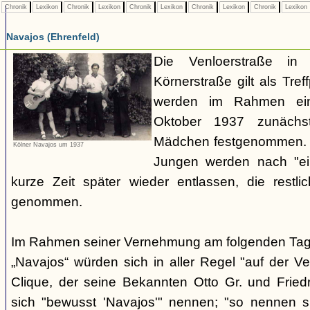
Chronik
Lexikon
Chronik
Lexikon
Chronik
Lexikon
Chronik
Lexikon
Chronik
Lexikon
Navajos (Ehrenfeld)
Die Venloerstraße i
Körnerstraße gilt als Tref
werden im Rahmen ein
Oktober 1937 zunächs
Mädchen festgenommen.
Kölner Navajos um 1937
Jungen werden nach "ein
kurze Zeit später wieder entlassen, die restli
genommen.
Im Rahmen seiner Vernehmung am folgenden Tag sa
„Navajos“ würden sich in aller Regel "auf der Ven
Clique, der seine Bekannten Otto Gr. und Fried
sich "bewusst 'Navajos'" nennen; "so nennen sic