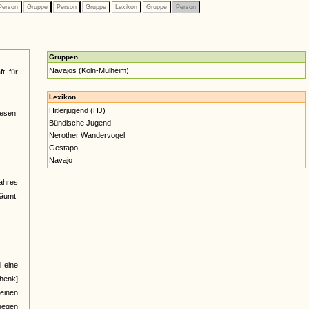
erson
Gruppe
Person
Gruppe
Lexikon
Gruppe
Person
Gruppen
Navajos (Köln-Mülheim)
t für
Lexikon
Hitlerjugend (HJ)
wesen.
Bündische Jugend
Nerother Wandervogel
Gestapo
Navajo
Jahres
säumt,
 eine
henk]
einen
gegen