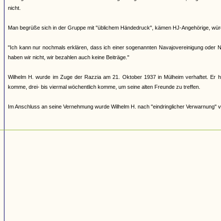
nicht.
Man begrüße sich in der Gruppe mit "üblichem Händedruck", kämen HJ-Angehörige, würd
"Ich kann nur nochmals erklären, dass ich einer sogenannten Navajovereinigung oder 
haben wir nicht, wir bezahlen auch keine Beiträge."
Wilhelm H. wurde im Zuge der Razzia am 21. Oktober 1937 in Mülheim verhaftet. Er h
komme, drei- bis viermal wöchentlich komme, um seine alten Freunde zu treffen.
Im Anschluss an seine Vernehmung wurde Wilhelm H. nach "eindringlicher Verwarnung" 