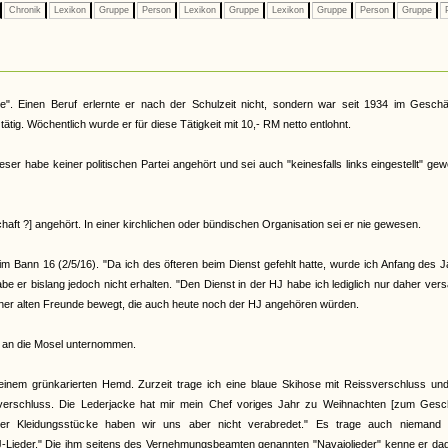
Chronik
Lexikon
Gruppe
Person
Lexikon
Gruppe
Lexikon
Gruppe
Person
Gruppe
P
e". Einen Beruf erlernte er nach der Schulzeit nicht, sondern war seit 1934 im Geschäf
tig. Wöchentlich wurde er für diese Tätigkeit mit 10,- RM netto entlohnt.
er habe keiner politischen Partei angehört und sei auch "keinesfalls links eingestellt" ge
aft ?] angehört. In einer kirchlichen oder bündischen Organisation sei er nie gewesen.
m Bann 16 (2/5/16). "Da ich des öfteren beim Dienst gefehlt hatte, wurde ich Anfang des 
 er bislang jedoch nicht erhalten. "Den Dienst in der HJ habe ich lediglich nur daher ver
seiner alten Freunde bewegt, die auch heute noch der HJ angehören würden.
rt an die Mosel unternommen.
nem grünkarierten Hemd. Zurzeit trage ich eine blaue Skihose mit Reissverschluss und
sverschluss. Die Lederjacke hat mir mein Chef voriges Jahr zu Weihnachten [zum Gesc
er Kleidungsstücke haben wir uns aber nicht verabredet." Es trage auch niemand 
Lieder." Die ihm seitens des Vernehmungsbeamten genannten "Navajolieder" kenne er da