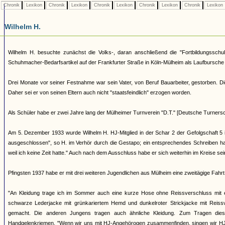
Chronik
Lexikon
Chronik
Lexikon
Chronik
Lexikon
Chronik
Lexikon
Chronik
Lexikon
Wilhelm H.
Wilhelm H. besuchte zunächst die Volks-, daran anschließend die "Fortbildungsschul
Schuhmacher-Bedarfsartikel auf der Frankfurter Straße in Köln-Mülheim als Laufbursche tä
Drei Monate vor seiner Festnahme war sein Vater, von Beruf Bauarbeiter, gestorben. Dies
Daher sei er von seinen Eltern auch nicht "staatsfeindlich" erzogen worden.
Als Schüler habe er zwei Jahre lang der Mülheimer Turnverein "D.T." [Deutsche Turnersch
Am 5. Dezember 1933 wurde Wilhelm H. HJ-Mitglied in der Schar 2 der Gefolgschaft 5 i
ausgeschlossen", so H. im Verhör durch die Gestapo; ein entsprechendes Schreiben habe
weil ich keine Zeit hatte." Auch nach dem Ausschluss habe er sich weiterhin im Kreise 
Pfingsten 1937 habe er mit drei weiteren Jugendlichen aus Mülheim eine zweitägige Fah
"An Kleidung trage ich im Sommer auch eine kurze Hose ohne Reissverschluss mit ei
schwarze Lederjacke mit grünkariertem Hemd und dunkelroter Strickjacke mit Reis
gemacht. Die anderen Jungens tragen auch ähnliche Kleidung. Zum Tragen dies
Handgelenkriemen. "Wenn wir uns mit HJ-Angehörogen zusammenfinden, singen wir HJ-