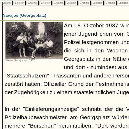
Chronik
Lexikon
Chronik
Lexikon
Chronik
Lexikon
Chronik
Lexikon
Chronik
Lexikon
Navajos (Georgsplatz)
Am 16. Oktober 1937 wird
jener Jugendlichen vom 3.
Polizei festgenommen un
die sich in den Woche
Georgsplatz in der Nähe 
Kölner Navajos um 1937
und dort - zumindest aus 
"Staatsschützern" - Passanten und andere Person
zerstört hatten. Offizieller Grund der Festnahme is
der Zugehörigkeit zu einem staatsfeindlichen Jug
In der "Einlieferungsanzeige" schreibt der die 
Polizeihauptwachmeister, am Georgsplatz würde
mehrere "Burschen" herumtreiben. "Dort werde