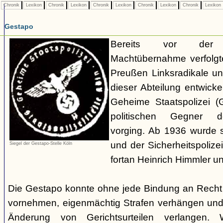
Chronik
Lexikon
Chronik
Lexikon
Chronik
Lexikon
Chronik
Lexikon
Chronik
Lexikon
Gestapo
Bereits vor der nat
Machtübernahme verfolgte 
Preußen Linksradikale u
dieser Abteilung entwicke
Geheime Staatspolizei (
politischen Gegner de
vorging. Ab 1936 wurde si
und der Sicherheitspolize
Siegel der Gestapo-Stelle Köln
fortan Heinrich Himmler u
Die Gestapo konnte ohne jede Bindung an Rech
vornehmen, eigenmächtig Strafen verhängen und
Änderung von Gerichtsurteilen verlangen. Wi