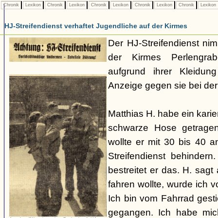
Chronik
Lexikon
Chronik
Lexikon
Chronik
Lexikon
Chronik
Lexikon
Chronik
Lexikon
HJ-Streifendienst verhaftet Jugendliche auf der Kirmes
Der HJ-Streifendienst ni
der Kirmes Perlengra
aufgrund ihrer Kleidung
Anzeige gegen sie bei de
Matthias H. habe ein kari
schwarze Hose getrage
wollte er mit 30 bis 40 
Streifendienst behinder
bestreitet er das. H. sag
fahren wollte, wurde ich v
Ich bin vom Fahrrad gest
gegangen. Ich habe mic