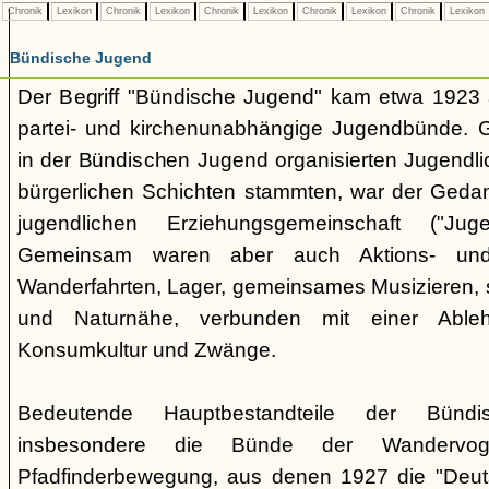
Chronik
Lexikon
Chronik
Lexikon
Chronik
Lexikon
Chronik
Lexikon
Chronik
Lexikon
Bündische Jugend
Der Begriff "Bündische Jugend" kam etwa 1923 a
partei- und kirchenunabhängige Jugendbünde.
in der Bündischen Jugend organisierten Jugendli
bürgerlichen Schichten stammten, war der Geda
jugendlichen Erziehungsgemeinschaft ("Jug
Gemeinsam waren aber auch Aktions- und
Wanderfahrten, Lager, gemeinsames Musizieren, s
und Naturnähe, verbunden mit einer Ableh
Konsumkultur und Zwänge.
Bedeutende Hauptbestandteile der Bünd
insbesondere die Bünde der Wandervo
Pfadfinderbewegung, aus denen 1927 die "Deuts