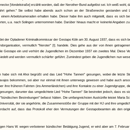
enecke [Vondelstraße] erzählt worden, daß der Nerother-Bund aufgelöst sei. Ich weiß wohl, 
hrt gehen." Sie selbst habe abends auch schon an der Straßenecke gestanden und L
on einem Arbeitskameraden erhalten habe. Dieser habe ihm auch mitgeteilt, dass es sich b
hrten, u.a. nach Solingen unternommen habe. Darüber hinaus macht er keinerlei Angaben zu
et der Opladener Kriminalkommissar der Gestapo Köln am 30. August 1937, dass es sich b
organisation, vermutlich "Neroter" [!]. handele. Dies gehe aus der von ihnen getragenen
 die Gestapo ein und verhört die Jugendlichen im Dezember 1937 ein zweites Mal. Diese V
iedelt und werden vermutlich schärfer geführt. Zumindest geben die Jugendlichen nun wese
an habe sich mit Ahoi begrüßt und das Lied "Hohe Tannen" gesungen, wobei die letzte St
Navajos bekommen, sei aber nur einmal mit ihnen unterwegs gewesen und habe auch anso
 über ihre früheren Fahrten (ins Ammerländchen) und ihre Kontakte zu einer Jugendgruppe, di
gesungen, darunter das umgedichtete Lied "Hohe Tannen" Sie bestreitet jedoch, dass es si
bündischen Bestrebungen" befasst hätten. Die umfangreichsten Auskünfte leistet Maria Sc
r Universität, der sie angehörte, die Zusammenstöße der Gruppe mit der HJ und ihre umgedic
 Verdacht auf, dass das Protokoll eher den Vermutungen der Gestapobeamten als den origi
gen Hans W. wegen verbotener bündischer Betätigung Jugend, er wird aber am 7. Februar