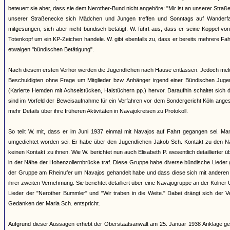
beteuert sie aber, dass sie dem Nerother-Bund nicht angehöre: "Mir ist an unserer Straß
unserer Straßenecke sich Mädchen und Jungen treffen und Sonntags auf Wanderfa
mitgesungen, sich aber nicht bündisch betätigt. W. führt aus, dass er seine Koppel v
Totenkopf um ein KP-Zeichen handele. W. gibt ebenfalls zu, dass er bereits mehrere Fa
etwaigen "bündischen Betätigung".
Nach diesem ersten Verhör werden die Jugendlichen nach Hause entlassen. Jedoch meld
Beschuldigten ohne Frage um Mitglieder bzw. Anhänger irgend einer Bündischen Jugend
(Karierte Hemden mit Achselstücken, Halstüchern pp.) hervor. Daraufhin schaltet sich
sind im Vorfeld der Beweisaufnahme für ein Verfahren vor dem Sondergericht Köln anges
mehr Details über ihre früheren Aktivitäten in Navajokreisen zu Protokoll.
So teilt W. mit, dass er im Juni 1937 einmal mit Navajos auf Fahrt gegangen sei. M
umgedichtet worden sei. Er habe über den Jugendlichen Jakob Sch. Kontakt zu den 
keinen Kontakt zu ihnen. Wie W. berichtet nun auch Elisabeth P. wesentlich detaillierter
in der Nähe der Hohenzollernbrücke traf. Diese Gruppe habe diverse bündische Lieder 
der Gruppe am Rheinufer um Navajos gehandelt habe und dass diese sich mit anderen "
ihrer zweiten Vernehmung. Sie berichtet detailliert über eine Navajogruppe an der Kölne
Lieder der "Nerother Bummler" und "Wir traben in die Weite." Dabei drängt sich der
Gedanken der Maria Sch. entspricht.
Aufgrund dieser Aussagen erhebt der Oberstaatsanwalt am 25. Januar 1938 Anklage ge