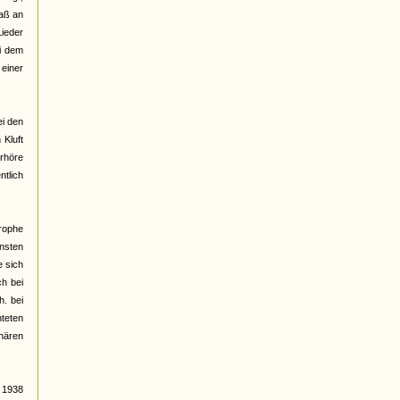
daß an
ieder
ei dem
 einer
ei den
 Kluft
erhöre
ntlich
rophe
nsten
e sich
ch bei
h. bei
hteten
nären
 1938