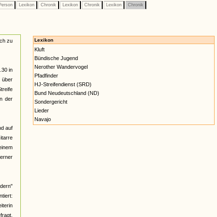
erson
Lexikon
Chronik
Lexikon
Chronik
Lexikon
Chronik
Lexikon
ach zu
Kluft
Bündische Jugend
Nerother Wandervogel
.30 in
Pfadfinder
n über
HJ-Streifendienst (SRD)
reife
Bund Neudeutschland (ND)
n der
Sondergericht
Lieder
Navajo
nd auf
itarre
 einem
ferner
üdern"
iert:
iterin
fragt,