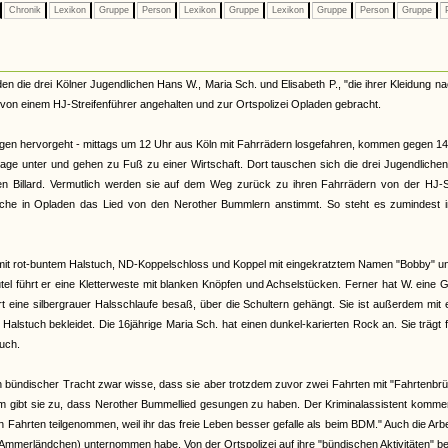
Chronik
Lexikon
Gruppe
Person
Lexikon
Gruppe
Lexikon
Gruppe
Person
Gruppe
P
en die drei Kölner Jugendlichen Hans W., Maria Sch. und Elisabeth P., "die ihrer Kleidung n
von einem HJ-Streifenführer angehalten und zur Ortspolizei Opladen gebracht.
ungen hervorgeht - mittags um 12 Uhr aus Köln mit Fahrrädern losgefahren, kommen gegen 14
arage unter und gehen zu Fuß zu einer Wirtschaft. Dort tauschen sich die drei Jugendliche
en Billard. Vermutlich werden sie auf dem Weg zurück zu ihren Fahrrädern von der HJ-St
wache in Opladen das Lied von den Nerother Bummlern anstimmt. So steht es zumindest i
mit rot-buntem Halstuch, ND-Koppelschloss und Koppel mit eingekratztem Namen "Bobby" u
el führt er eine Kletterweste mit blanken Knöpfen und Achselstücken. Ferner hat W. eine G
art eine silbergrauer Halsschlaufe besaß, über die Schultern gehängt. Sie ist außerdem mit
stuch bekleidet. Die 16jährige Maria Sch. hat einen dunkel-karierten Rock an. Sie trägt 
uch.
 in bündischer Tracht zwar wisse, dass sie aber trotzdem zuvor zwei Fahrten mit "Fahrtenbr
gibt sie zu, dass Nerother Bummellied gesungen zu haben. Der Kriminalassistent komment
 Fahrten teilgenommen, weil ihr das freie Leben besser gefalle als beim BDM." Auch die Arbe
ins Ammerländchen) unternommen habe. Von der Ortspolizei auf ihre "bündischen Aktivitäten" be