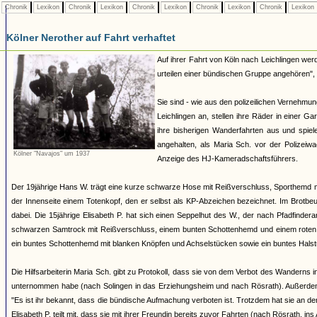
Chronik
Lexikon
Chronik
Lexikon
Chronik
Lexikon
Chronik
Lexikon
Chronik
Lexikon
Kölner Nerother auf Fahrt verhaftet
Auf ihrer Fahrt von Köln nach Leichlingen werd
urteilen einer bündischen Gruppe angehören", 
Sie sind - wie aus den polizeilichen Vernehm
Leichlingen an, stellen ihre Räder in einer G
ihre bisherigen Wanderfahrten aus und spiel
angehalten, als Maria Sch. vor der Polizei
Kölner "Navajos" um 1937
Anzeige des HJ-Kameradschaftsführers.
Der 19jährige Hans W. trägt eine kurze schwarze Hose mit Reißverschluss, Sporthemd 
der Innenseite einem Totenkopf, den er selbst als KP-Abzeichen bezeichnet. Im Brotbeut
dabei. Die 15jährige Elisabeth P. hat sich einen Seppelhut des W., der nach Pfadfinder
schwarzen Samtrock mit Reißverschluss, einem bunten Schottenhemd und einem roten Hal
ein buntes Schottenhemd mit blanken Knöpfen und Achselstücken sowie ein buntes Halst
Die Hilfsarbeiterin Maria Sch. gibt zu Protokoll, dass sie von dem Verbot des Wanderns
unternommen habe (nach Solingen in das Erziehungsheim und nach Rösrath). Außerdem 
"Es ist ihr bekannt, dass die bündische Aufmachung verboten ist. Trotzdem hat sie an den
Elisabeth P. teilt mit, dass sie mit ihrer Freundin bereits zuvor Fahrten (nach Rösrath, 