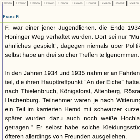
Chronik
Lexikon
Chronik
Lexikon
Chronik
Lexikon
Chronik
Lexikon
Chronik
Lexikon
Franz F.
F. war einer jener Jugendlichen, die Ende 193
Höninger Weg verhaftet wurden. Dort sei nur "Mu
ähnliches gespielt", dagegen niemals über Polit
selbst habe an drei solcher Treffen teilgenommen.
In den Jahren 1934 und 1935 nahm er an Fahrten
teil, die ihren Haupttreffpunkt "An der Eiche" hatt
nach Thielenbruch, Königsforst, Altenberg, Rösra
Hachenburg. Teilnehmer waren je nach Witterun
ein Teil im karrierten Hemd mit schwarzer kurze
später wurden dazu auch noch weiße Hochla
getragen." Er selbst habe solche Kleidungsstü
öfteren allerdings von Freunden ausgeliehen.