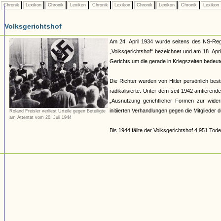
Chronik
Lexikon
Chronik
Lexikon
Chronik
Lexikon
Chronik
Lexikon
Chronik
Lexikon
Volksgerichtshof
Am 24. April 1934 wurde seitens des NS-Reg
„Volksgerichtshof“ bezeichnet und am 18. Apri
Gerichts um die gerade in Kriegszeiten bedeu
Die Richter wurden von Hitler persönlich be
radikalisierte. Unter dem seit 1942 amtierend
„Ausnutzung gerichtlicher Formen zur wide
initiierten Verhandlungen gegen die Mitglieder
Roland Freisler verliest Urteile gegen Beteiligte
am Attentat vom 20. Juli 1944
Bis 1944 fällte der Volksgerichtshof 4.951 Tode