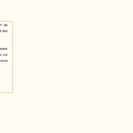
“ als
it des
weiter
nz zur
zesse