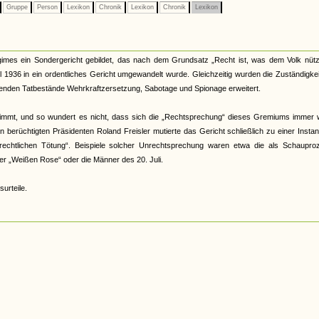
Gruppe
Person
Lexikon
Chronik
Lexikon
Chronik
Lexikon
imes ein Sondergericht gebildet, das nach dem Grundsatz „Recht ist, was dem Volk nützt
l 1936 in ein ordentliches Gericht umgewandelt wurde. Gleichzeitig wurden die Zuständigke
tenden Tatbestände Wehrkraftzersetzung, Sabotage und Spionage erweitert.
stimmt, und so wundert es nicht, dass sich die „Rechtsprechung“ dieses Gremiums immer 
en berüchtigten Präsidenten Roland Freisler mutierte das Gericht schließlich zu einer Insta
rrechtlichen Tötung“. Beispiele solcher Unrechtsprechung waren etwa die als Schaupro
 der „Weißen Rose“ oder die Männer des 20. Juli.
surteile.