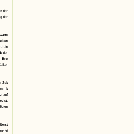
en der
g der
warnt
reiben
rd ein
ft der
. Ihre
alker
r Zeit
en mit
u, auf
t ist,
digten
ußerst
erlei