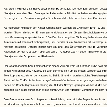
Außerdem wird der 18jährige Arbeiter Walter H. verhaftet, "Der ebenfalls erheblich be
Navajos - gefunden. Nach Aussage der Leiterin des NSV-Mädchenheims am Georgsplatz 
Fenstergitter, der Zertrümmerung der Scheiben und das Inbrandsetzen einer Gardine mitve
Als "führende Mitglieder der Kalker Organisation" werden die 17jährigen Ernst S. u
worden: "Durch die letzten Ermittlungen und Aussagen der übrigen Beschuldigten wurden
trotz Verwarnung fortgesetzt hatten." Die Durchsuchung ihrer Wohnung habe einwandfrei
Armriemen mit Totenkopf sichergestellt, Bei Theodor S. ein Kraftriemen mit Totenkopf, e
Navajos darstellen. Darüber hinaus wird ein Brief des Österreichers Karl B. vorgefund
Aussagen vor der Gestapo - ebenfalls am 27. Oktober 1937 - geben Einblicke in d
Navajos und der Gruppe an der Rheinwerft.
Der Gestapobeamte Sch. kommentiert in einem Vermerk vom 28. Oktober 1937: "Wie die B
in den Kreisen der sog. Navajos. Bei allen dürfte es sich um die ersten Vertreter aus ihr
Totenkopf das Abzeichen der Navajos ist. Bei S., S. und H. wurden solche Abzeichen g
Fahrt und bei Treffs die bei ihnen vorgefundenen bündischen Lieder gesungen zu haben, t
haben die Beschuldigten auch ständig die Kluft der Navajos getragen. All dies dürfte 
zugeben, sich in der bündischen Weise durch "Ahoi" und "Horrido", verbunden mit dem H
Den Gestapobeamten Sch. ärgert es offensichtlich, dass sich die Jugendlichen in den
verstockt und gaben zum Teil nur das zu, was ihnen an Hand des einwandfreien Mate