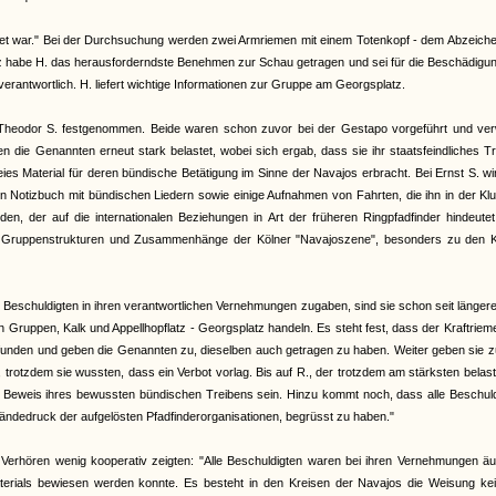
lastet war." Bei der Durchsuchung werden zwei Armriemen mit einem Totenkopf - dem Abzeich
habe H. das herausforderndste Benehmen zur Schau getragen und sei für die Beschädigun
rantwortlich. H. liefert wichtige Informationen zur Gruppe am Georgsplatz.
nd Theodor S. festgenommen. Beide waren schon zuvor bei der Gestapo vorgeführt und ver
 die Genannten erneut stark belastet, wobei sich ergab, dass sie ihr staatsfeindliches T
es Material für deren bündische Betätigung im Sinne der Navajos erbracht. Bei Ernst S. wi
in Notizbuch mit bündischen Liedern sowie einige Aufnahmen von Fahrten, die ihn in der Klu
en, der auf die internationalen Beziehungen in Art der früheren Ringpfadfinder hindeutet
ie Gruppenstrukturen und Zusammenhänge der Kölner "Navajoszene", besonders zu den K
eschuldigten in ihren verantwortlichen Vernehmungen zugaben, sind sie schon seit längere
en Gruppen, Kalk und Appellhopflatz - Georgsplatz handeln. Es steht fest, dass der Kraftriem
efunden und geben die Genannten zu, dieselben auch getragen zu haben. Weiter geben sie z
rotzdem sie wussten, dass ein Verbot vorlag. Bis auf R., der trotzdem am stärksten belaste
der Beweis ihres bewussten bündischen Treibens sein. Hinzu kommt noch, dass alle Beschul
ändedruck der aufgelösten Pfadfinderorganisationen, begrüsst zu haben."
 Verhören wenig kooperativ zeigten: "Alle Beschuldigten waren bei ihren Vernehmungen ä
rials bewiesen werden konnte. Es besteht in den Kreisen der Navajos die Weisung kein