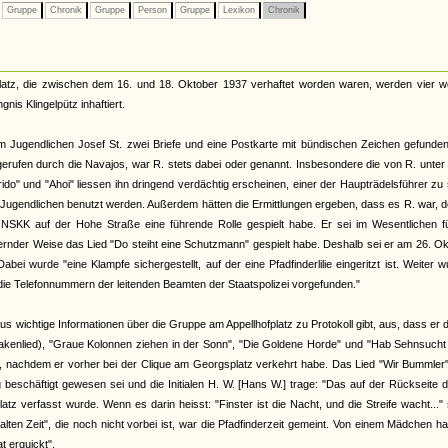
Gruppe
Chronik
Gruppe
Person
Gruppe
Lexikon
Chronik
tz, die zwischen dem 16. und 18. Oktober 1937 verhaftet worden waren, werden vier we
nis Klingelpütz inhaftiert.
m Jugendlichen Josef St. zwei Briefe und eine Postkarte mit bündischen Zeichen gefunde
ufen durch die Navajos, war R. stets dabei oder genannt. Insbesondere die von R. unter
do" und "Ahoi" liessen ihn dringend verdächtig erscheinen, einer der Haupträdelsführer zu 
en Jugendlichen benutzt werden. Außerdem hätten die Ermittlungen ergeben, dass es R. war, d
K auf der Hohe Straße eine führende Rolle gespielt habe. Er sei im Wesentlichen fü
rnder Weise das Lied "Do steiht eine Schutzmann" gespielt habe. Deshalb sei er am 26. O
wurde "eine Klampfe sichergestellt, auf der eine Pfadfinderlilie eingeritzt ist. Weiter 
ie Telefonnummern der leitenden Beamten der Staatspolizei vorgefunden."
 wichtige Informationen über die Gruppe am Appellhofplatz zu Protokoll gibt, aus, dass er d
sakenlied), "Graue Kolonnen ziehen in der Sonn", "Die Goldene Horde" und "Hab Sehnsuch
m, nachdem er vorher bei der Clique am Georgsplatz verkehrt habe. Das Lied "Wir Bummler
eschäftigt gewesen sei und die Initialen H. W. [Hans W.] trage: "Das auf der Rückseite 
z verfasst wurde. Wenn es darin heisst: "Finster ist die Nacht, und die Streife wacht..." 
"alten Zeit", die noch nicht vorbei ist, war die Pfadfinderzeit gemeint. Von einem Mädchen h
t erquickt".