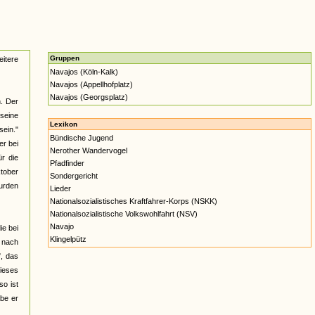
Gruppen
itere
Navajos (Köln-Kalk)
Navajos (Appellhofplatz)
Navajos (Georgsplatz)
n. Der
 seine
Lexikon
sein."
Bündische Jugend
er bei
Nerother Wandervogel
r die
Pfadfinder
ktober
Sondergericht
wurden
Lieder
Nationalsozialistisches Kraftfahrer-Korps (NSKK)
Nationalsozialistische Volkswohlfahrt (NSV)
Navajo
ie bei
Klingelpütz
t nach
", das
dieses
so ist
abe er