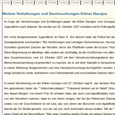
Chronik
Lexikon
Chronik
Lexikon
Chronik
Lexikon
Chronik
Lexikon
Gruppe
Lexikon
Weitere Verhaftungen und Durchsuchungen Kölner Navajos
Im Zuge der Vernehmungen und Ermittlungen gegen die Kölner Navajos vom Georgspla
Jugendliche stark belastet. Sie werden am 26. Oktober 1937 verhaftet und im Polizeigefäng
Der erste festgenommene Jugendliche ist Hans R. Von diesem hatte die Polizei bei de
Gestapobeamte kommentiert: "Bei Vorführungen und sonstigen Vorkommnissen, hervorger
Schreiben gesetzten Zeichen der Nerother, bezw. der Pfadfinder sowie die Grüsse "Horri
Diese Begründung ist allerdings alles andere als stichhaltig, da die Grußformen von all
dem Zusammenstoss vom 14. Oktober 1937 mit dem Verkehrserziehungsdienst des NSK
Menschenansammlung verantwortlich zu machen, da er auf einer Klampfe in herausforde
in seiner Wohnung festgenommen und eine Hausdurchsuchung durchgeführt worden. Dabei 
einige bündische Lieder, Aufnahmen vom Fahrtenbetrieb und verschiedene Notizen über d
In seiner Vernehmung vor der Kölner Gestapo vom 27. Oktober sagt R., der darüber hinaus
ihm gefundenen Lieder der " Koltschaksoldaten", "Träumend denken wir im Sattel" (Ko
den blauen Bergen" von einem Fritz W. erhalten habe, der auch zum Appellhofplatz ka
von den Nerothern stamme, habe er von einem Jungen, der bei der Kölnischen Zeitung b
Liedes von mir Geschriebene ist ein Lied, das von einem der Burschen vom Appellhofplat
hiermit die HJ-Streife gemeint, von der wir uns nicht dreinreden lassen wollten. Mit der 
einen Zettel mit der Beschriftung: "Wer einer Jungfrau dunkle Grotte mit seinem Samen ha