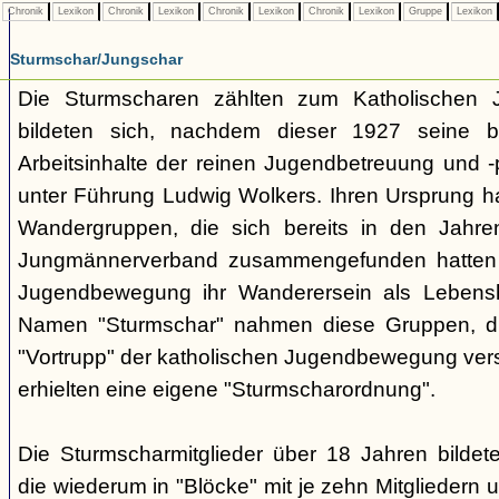
Chronik
Lexikon
Chronik
Lexikon
Chronik
Lexikon
Chronik
Lexikon
Gruppe
Lexikon
Sturmschar/Jungschar
Die Sturmscharen zählten zum Katholischen
bildeten sich, nachdem dieser 1927 seine b
Arbeitsinhalte der reinen Jugendbetreuung und -
unter Führung Ludwig Wolkers. Ihren Ursprung ha
Wandergruppen, die sich bereits in den Jahre
Jungmännerverband zusammengefunden hatten u
Jugendbewegung ihr Wanderersein als Lebensh
Namen "Sturmschar" nahmen diese Gruppen, die 
"Vortrupp" der katholischen Jugendbewegung vers
erhielten eine eigene "Sturmscharordnung".
Die Sturmscharmitglieder über 18 Jahren bildet
die wiederum in "Blöcke" mit je zehn Mitgliedern un