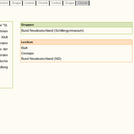
exikon
Gruppe
Lexikon
Chronik
Lexikon
Gruppe
Chronik
Gruppen
e "St.
Bund Neudeutschland (Schillergymnasium)
nahmen
 Kluft
Lexikon
erdem
Kluft
ns der
Gestapo
werden
Bund Neudeutschland (ND)
tische
ndlung