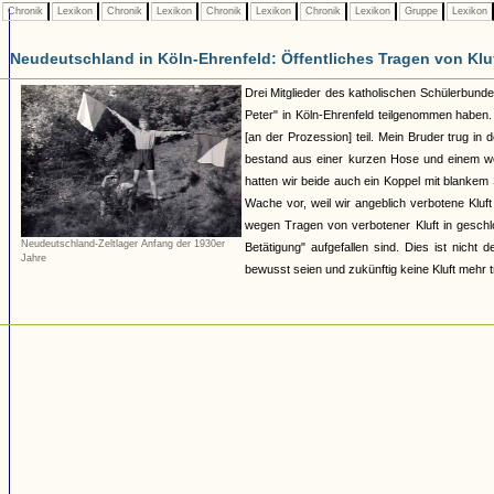
Chronik
Lexikon
Chronik
Lexikon
Chronik
Lexikon
Chronik
Lexikon
Gruppe
Lexikon
Neudeutschland in Köln-Ehrenfeld: Öffentliches Tragen von Kluf
Drei Mitglieder des katholischen Schülerbunde
Peter" in Köln-Ehrenfeld teilgenommen haben.
[an der Prozession] teil. Mein Bruder trug in
bestand aus einer kurzen Hose und einem we
hatten wir beide auch ein Koppel mit blankem
Wache vor, weil wir angeblich verbotene Kluf
wegen Tragen von verbotener Kluft in geschl
Neudeutschland-Zeltlager Anfang der 1930er
Betätigung" aufgefallen sind. Dies ist nicht
Jahre
bewusst seien und zukünftig keine Kluft mehr t