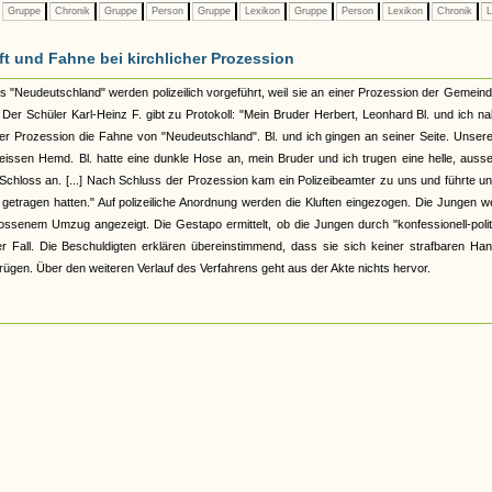
Gruppe
Chronik
Gruppe
Person
Gruppe
Lexikon
Gruppe
Person
Lexikon
Chronik
L
t und Fahne bei kirchlicher Prozession
s "Neudeutschland" werden polizeilich vorgeführt, weil sie an einer Prozession der Gemeind
 Der Schüler Karl-Heinz F. gibt zu Protokoll: "Mein Bruder Herbert, Leonhard Bl. und ich 
 der Prozession die Fahne von "Neudeutschland". Bl. und ich gingen an seiner Seite. Unsere
issen Hemd. Bl. hatte eine dunkle Hose an, mein Bruder und ich trugen eine helle, auss
 Schloss an. [...] Nach Schluss der Prozession kam ein Polizeibeamter zu uns und führte u
t getragen hatten." Auf polizeiliche Anordnung werden die Kluften eingezogen. Die Jungen 
ossenem Umzug angezeigt. Die Gestapo ermittelt, ob die Jungen durch "konfessionell-poli
 der Fall. Die Beschuldigten erklären übereinstimmend, dass sie sich keiner strafbaren Ha
rügen. Über den weiteren Verlauf des Verfahrens geht aus der Akte nichts hervor.