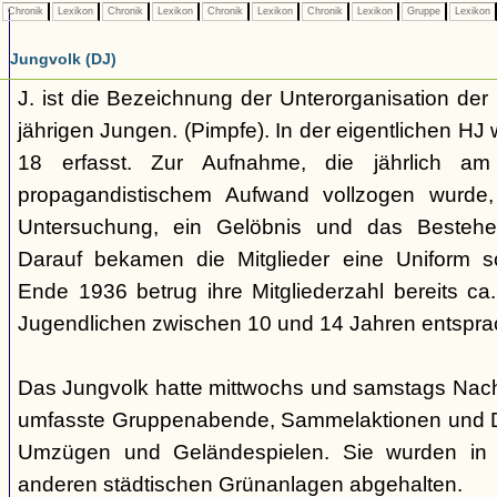
Chronik
Lexikon
Chronik
Lexikon
Chronik
Lexikon
Chronik
Lexikon
Gruppe
Lexikon
Jungvolk (DJ)
J. ist die Bezeichnung der Unterorganisation der 
jährigen Jungen. (Pimpfe). In der eigentlichen HJ
18 erfasst. Zur Aufnahme, die jährlich am
propagandistischem Aufwand vollzogen wurde, 
Untersuchung, ein Gelöbnis und das Bestehen
Darauf bekamen die Mitglieder eine Uniform s
Ende 1936 betrug ihre Mitgliederzahl bereits ca
Jugendlichen zwischen 10 und 14 Jahren entspra
Das Jungvolk hatte mittwochs und samstags Nachm
umfasste Gruppenabende, Sammelaktionen und Dri
Umzügen und Geländespielen. Sie wurden in 
anderen städtischen Grünanlagen abgehalten.