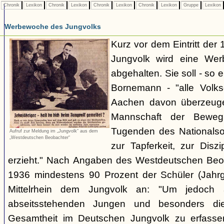
Chronik
Lexikon
Chronik
Lexikon
Chronik
Lexikon
Chronik
Lexikon
Gruppe
Lexikon
Werbewoche des Jungvolks
Kurz vor dem Eintritt der
Jungvolk wird eine We
abgehalten. Sie soll - so 
Bornemann - "alle Volk
Aachen davon überzeuge
Mannschaft der Bewe
Tugenden des Nationalso
Aufruf zur Meldung im „Jungvolk“ aus dem
„Westdeutschen Beobachter“
zur Tapferkeit, zur Dis
erzieht." Nach Angaben des Westdeutschen Beob
1936 mindestens 90 Prozent der Schüler (Jah
Mittelrhein dem Jungvolk an: "Um jedoch 
abseitsstehenden Jungen und besonders die
Gesamtheit im Deutschen Jungvolk zu erfasse