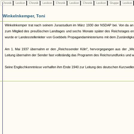
Chronik
Lexikon
Chronik
Lexikon
Chronik
Lexikon
Chronik
Lexikon
Gruppe
Lexikon
Winkelnkemper, Toni
Winkelnkemper trat nach seinem Jurastudium im März 1930 der NSDAP bei. Von da an s
zum Mitglied des preußischen Landtages und sechs Monate später des Reichstages ernan
wurde er Landesstellenleiter von Goebbels Propagandaministeriums mit dem Zuständigke
Am 1. Mai 1937 übernahm er den „Reichssender Köln", hervorgegangen aus der „Wes
Leitung übernahm der Sender fast vollständig das Programm des Reichsrundfunks und w
Seine Englischkenntnisse verhalfen ihm Ende 1940 zur Leitung des deutschen Kurzwell