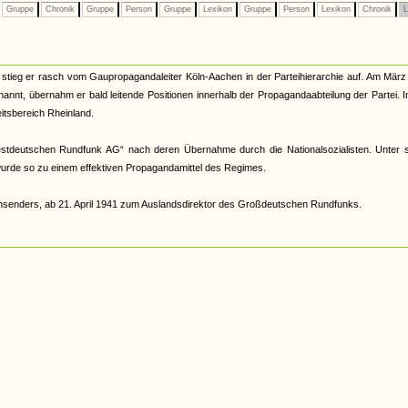
Gruppe
Chronik
Gruppe
Person
Gruppe
Lexikon
Gruppe
Person
Lexikon
Chronik
L
tieg er rasch vom Gaupropagandaleiter Köln-Aachen in der Parteihierarchie auf. Am März
nt, übernahm er bald leitende Positionen innerhalb der Propagandaabteilung der Partei. I
itsbereich Rheinland.
tdeutschen Rundfunk AG“ nach deren Übernahme durch die Nationalsozialisten. Unter s
urde so zu einem effektiven Propagandamittel des Regimes.
ensenders, ab 21. April 1941 zum Auslandsdirektor des Großdeutschen Rundfunks.