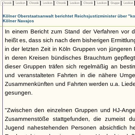
Chronik
Lexikon
Chronik
Lexikon
Chronik
Lexikon
Chronik
Lexikon
Gruppe
Lexikon
Kölner Oberstaatsanwalt berichtet Reichsjustizminister über 
Kölner Navajos
In einem Bericht zum Stand der Verfahren vor 
heißt es, dass sich nach dem bisherigen Ermittlu
in der letzten Zeit in Köln Gruppen von jüngeren 
in deren Kreisen bündisches Brauchtum gepfleg
dieser Gruppen träfen sich regelmäßig an best
und veranstalteten Fahrten in die nähere Umg
Zusammenkünften und Fahrten werden u.a. Liede
gesungen.
"Zwischen den einzelnen Gruppen und HJ-Ange
Zusammenstöße stattgefunden, die zumeist du
Jugend nahestehenden Personen absichtlich her