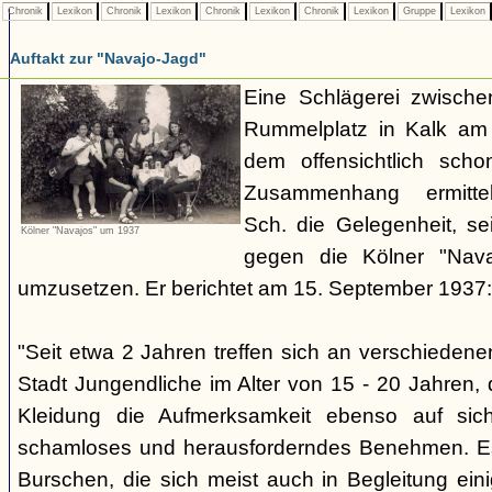
Chronik
Lexikon
Chronik
Lexikon
Chronik
Lexikon
Chronik
Lexikon
Gruppe
Lexikon
Auftakt zur "Navajo-Jagd"
Eine Schlägerei zwisch
Rummelplatz in Kalk am
dem offensichtlich sch
Zusammenhang ermitte
Sch. die Gelegenheit, se
Kölner "Navajos" um 1937
gegen die Kölner "Nava
umzusetzen. Er berichtet am 15. September 1937:
"Seit etwa 2 Jahren treffen sich an verschieden
Stadt Jungendliche im Alter von 15 - 20 Jahren, d
Kleidung die Aufmerksamkeit ebenso auf sich
schamloses und herausforderndes Benehmen. Es 
Burschen, die sich meist auch in Begleitung ein