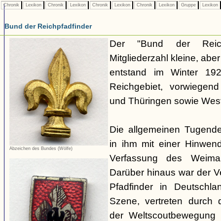
Chronik
Lexikon
Chronik
Lexikon
Chronik
Lexikon
Chronik
Lexikon
Gruppe
Lexikon
Bund der Reichpfadfinder
Der "Bund der Reich
Mitgliederzahl kleine, ab
entstand im Winter 19
Reichgebiet, vorwiegen
und Thüringen sowie Westf
Die allgemeinen Tugende
in ihm mit einer Hinwen
Abzeichen des Bundes (Wölfe)
Verfassung des Weimar
Darüber hinaus war der 
Pfadfinder in Deutschla
Szene, vertreten durch d
der Weltscoutbewegung