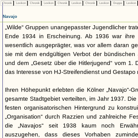
Chronik
Lexikon
Chronik
Lexikon
Chronik
Lexikon
Chronik
Lexikon
Gruppe
Lexikon
Navajo
„Wilde“ Gruppen unangepasster Jugendlicher trate
Ende 1934 in Erscheinung. Ab 1936 war ihre 
wesentlich ausgeprägter, was vor allem daran ge
sie mit dem endgültigen Verbot der bündischen
und dem „Gesetz über die Hitlerjugend“ vom 1. 
das Interesse von HJ-Streifendienst und Gestapo 
Ihren Höhepunkt erlebten die Kölner „Navajo“-Gr
gesamte Stadtgebiet verteilten, im Jahr 1937. Di
festen organisatorischen Hintergrund zu konstru
„Organisation“ durch Razzien und zahlreiche F
die „Navajos“ seit 1938 kaum noch Erwähn
auszugehen, dass dieses Vorhaben zumindes