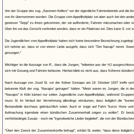
Von der Gruppe des sog. „Kanonen-Kellers“ sei der eigentliche Fahrtenbetrieb und die
von ihr übernommen worden. Die Gruppe vom Appellhofplatz sei aber auch bei den ande
gewisser "Sepp" zu ihnen gekommen, der sie aufforderte, Fahrten mitzumachen oder sic
Über ihn sei das Gerücht verbreitet worden, dass er ein Päderast sei. Dies kann S. vor 
Die Jugendlichen vom Appellhofplatz haben sich keine besondere Bezeichnung zugelegt
Ich nehme an, dass er von einem Liede ausgeht, dass sich "Der Navajo" nennt. Soweit 
gesungen."
Wichtiger ist die Aussage von R., dass die Jungen, "teilweise aus der HJ ausgeschlos
sich mit Gesang und Fahrten befasste. Hierbei blieb es nicht aus, dass früheres bündisches
Nach Aussage von Josef St. vor der Kölner Gestapo am 19. Oktober 1937 treffe sich a
bekannte Kluft der sog. 'Navajos' getragen" hätten. "Meist waren es Jungen, die in 
"Navajos" in Köln kämen nur selten Jugendliche zum Appellhofplatz, während Gruppenmi
muss St. im Verlauf der Vernehmung allerdings einräumen, dass lediglich die "bunte
Bestandteile durchaus gebräuchlich seien. Auch er trage auf Fahrt "kurze Hose und S
Aufmachung irgendwie einen bündischen Zusammenhalt zeigen zu wollen". Er besitz
verhörbedingte Zusatz - noch nie "irgendwelche Lieder begleitet", die von der Bündische
"Über den Zweck der Zusammenkünfte befragt", erklärt St. weiter, "dass diese lediglich