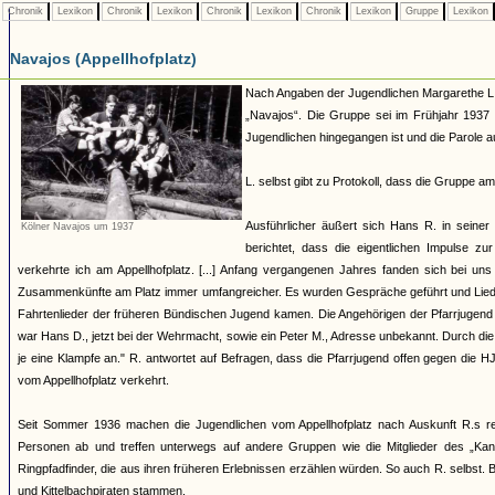
Chronik
Lexikon
Chronik
Lexikon
Chronik
Lexikon
Chronik
Lexikon
Gruppe
Lexikon
Navajos (Appellhofplatz)
Nach Angaben der Jugendlichen Margarethe L., 
„Navajos“. Die Gruppe sei im Frühjahr 1937
Jugendlichen hingegangen ist und die Parole a
L. selbst gibt zu Protokoll, dass die Gruppe a
Ausführlicher äußert sich Hans R. in sein
Kölner Navajos um 1937
berichtet, dass die eigentlichen Impulse 
verkehrte ich am Appellhofplatz. [...] Anfang vergangenen Jahres fanden sich bei un
Zusammenkünfte am Platz immer umfangreicher. Es wurden Gespräche geführt und Liede
Fahrtenlieder der früheren Bündischen Jugend kamen. Die Angehörigen der Pfarrjugend b
war Hans D., jetzt bei der Wehrmacht, sowie ein Peter M., Adresse unbekannt. Durch die
je eine Klampfe an." R. antwortet auf Befragen, dass die Pfarrjugend offen gegen die 
vom Appellhofplatz verkehrt.
Seit Sommer 1936 machen die Jugendlichen vom Appellhofplatz nach Auskunft R.s re
Personen ab und treffen unterwegs auf andere Gruppen wie die Mitglieder des „Kano
Ringpfadfinder, die aus ihren früheren Erlebnissen erzählen würden. So auch R. selbst.
und Kittelbachpiraten stammen.