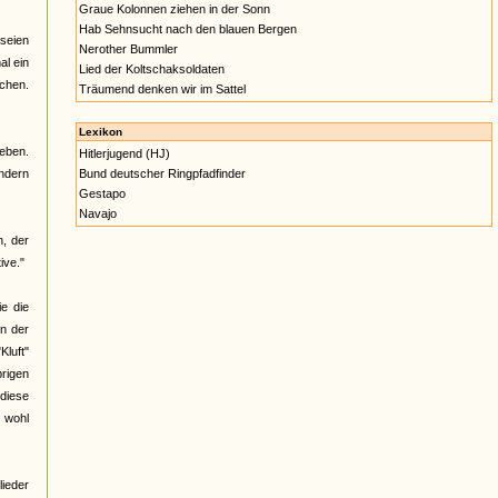
Graue Kolonnen ziehen in der Sonn
Hab Sehnsucht nach den blauen Bergen
 seien
Nerother Bummler
al ein
Lied der Koltschaksoldaten
ichen.
Träumend denken wir im Sattel
Lexikon
geben.
Hitlerjugend (HJ)
indern
Bund deutscher Ringpfadfinder
Gestapo
Navajo
n, der
ive."
ie die
en der
Kluft"
rigen
 diese
 wohl
lieder