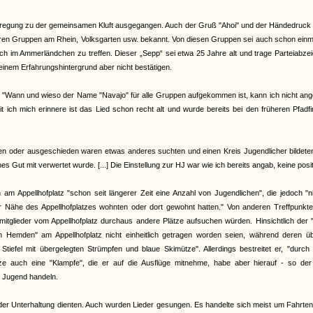
 Anregung zu der gemeinsamen Kluft ausgegangen. Auch der Gruß "Ahoi" und der Händedruck
ren Gruppen am Rhein, Volksgarten usw. bekannt. Von diesen Gruppen sei auch schon einm
h im Ammerländchen zu treffen. Dieser „Sepp“ sei etwa 25 Jahre alt und trage Parteiabze
seinem Erfahrungshintergrund aber nicht bestätigen.
: "Wann und wieso der Name "Navajo" für alle Gruppen aufgekommen ist, kann ich nicht an
ich mich erinnere ist das Lied schon recht alt und wurde bereits bei den früheren Pfadf
sen oder ausgeschieden waren etwas anderes suchten und einen Kreis Jugendlicher bildete
 Gut mit verwertet wurde. [...] Die Einstellung zur HJ war wie ich bereits angab, keine posit
m Appellhofplatz "schon seit längerer Zeit eine Anzahl von Jugendlichen", die jedoch "n
der Nähe des Appellhofplatzes wohnten oder dort gewohnt hatten." Von anderen Treffpunkt
tglieder vom Appellhofplatz durchaus andere Plätze aufsuchen würden. Hinsichtlich der "
n Hemden" am Appellhofplatz nicht einheitlich getragen worden seien, während deren üb
tiefel mit übergelegten Strümpfen und blaue Skimütze". Allerdings bestreitet er, "durch
e auch eine "Klampfe", die er auf die Ausflüge mitnehme, habe aber hierauf - so der
n Jugend handeln.
 der Unterhaltung dienten. Auch wurden Lieder gesungen. Es handelte sich meist um Fahrten