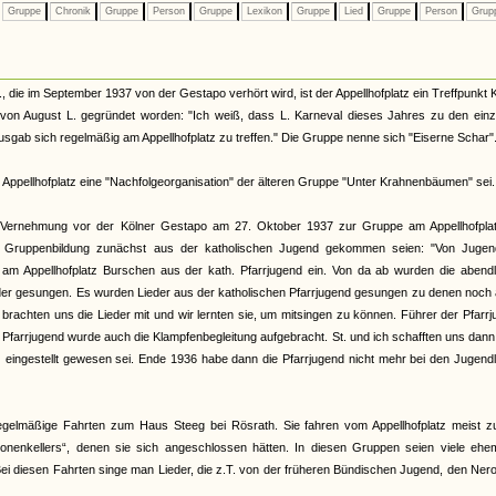
Gruppe
Chronik
Gruppe
Person
Gruppe
Lexikon
Gruppe
Lied
Gruppe
Person
Grup
die im September 1937 von der Gestapo verhört wird, ist der Appellhofplatz ein Treffpunkt 
 von August L. gegründet worden: "Ich weiß, dass L. Karneval dieses Jahres zu den einz
usgab sich regelmäßig am Appellhofplatz zu treffen." Die Gruppe nenne sich "Eiserne Schar"
m Appellhofplatz eine "Nachfolgeorganisation" der älteren Gruppe "Unter Krahnenbäumen" sei.
er Vernehmung vor der Kölner Gestapo am 27. Oktober 1937 zur Gruppe am Appellhofplat
zur Gruppenbildung zunächst aus der katholischen Jugend gekommen seien: "Von Jugen
s am Appellhofplatz Burschen aus der kath. Pfarrjugend ein. Von da ab wurden die abend
r gesungen. Es wurden Lieder aus der katholischen Pfarrjugend gesungen zu denen noch ä
rachten uns die Lieder mit und wir lernten sie, um mitsingen zu können. Führer der Pfarr
 Pfarrjugend wurde auch die Klampfenbegleitung aufgebracht. St. und ich schafften uns dan
HJ eingestellt gewesen sei. Ende 1936 habe dann die Pfarrjugend nicht mehr bei den Jugend
gelmäßige Fahrten zum Haus Steeg bei Rösrath. Sie fahren vom Appellhofplatz meist zu
nenkellers“, denen sie sich angeschlossen hätten. In diesen Gruppen seien viele ehem
 Bei diesen Fahrten singe man Lieder, die z.T. von der früheren Bündischen Jugend, den Ner