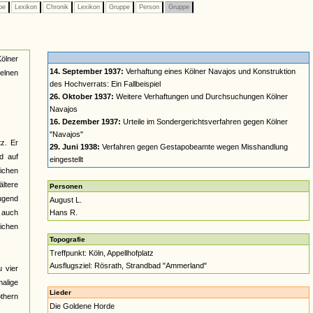
pe
Lexikon
Chronik
Lexikon
Gruppe
Person
Gruppe
Kölner
14. September 1937:
Verhaftung eines Kölner Navajos und Konstruktion
elnen
des Hochverrats: Ein Fallbeispiel
.
26. Oktober 1937:
Weitere Verhaftungen und Durchsuchungen Kölner
Navajos
16. Dezember 1937:
Urteile im Sondergerichtsverfahren gegen Kölner
"Navajos"
z. Er
29. Juni 1938:
Verfahren gegen Gestapobeamte wegen Misshandlung
d auf
eingestellt
lichen
ltere
Personen
jugend
August L.
n auch
Hans R.
lichen
Topografie
Treffpunkt: Köln, Appellhofplatz
Ausflugsziel: Rösrath, Strandbad "Ammerland"
 vier
alige
Lieder
othern
Die Goldene Horde