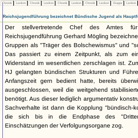
Chronik
Lexikon
Chronik
Lexikon
Chronik
Lexikon
Chronik
Lexikon
Gruppe
Lexikon
Reichsjugendführung bezeichnet Bündische Jugend als Hauptf
Der stellvertretende Chef des Amtes fü
Reichsjugendführung Gerhard Mögling bezeichnet 
Gruppen als "Träger des Bolschewismus" und "sc
Das passiert zu einem Zeitpunkt, als zum ei
Widerstand im wesentlichen zerschlagen ist. Zum
HJ gelangten bündischen Strukturen und Führer
Anfangszeit gern bedient hatte, bereits überwi
ausgeschlossen, weil die weitgehend stabilisier
benötigt. Aus dieser lediglich argumentativ konst
Sachverhalte ist dann die Kopplung "bündisch-
die sich bis in die Endphase des "Dritte
Einschätzungen der Verfolgungsorgane zog.