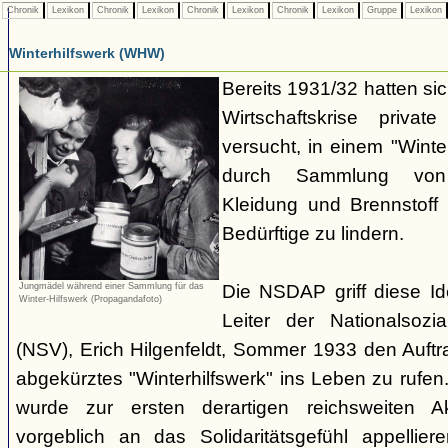
Chronik
Lexikon
Chronik
Lexikon
Chronik
Lexikon
Chronik
Lexikon
Gruppe
Lexikon
Winterhilfswerk (WHW)
Bereits 1931/32 hatten s
Wirtschaftskrise privat
versucht, in einem "Winte
durch Sammlung von 
Kleidung und Brennstoff
Bedürftige zu lindern.
Die NSDAP griff diese Id
Jungmädel während einer Sammlung für das
Winter-Hilfswerk (Propagandafoto)
Leiter der Nationalsozia
(NSV), Erich Hilgenfeldt, Sommer 1933 den Auftra
abgekürztes "Winterhilfswerk" ins Leben zu rufe
wurde zur ersten derartigen reichsweiten Ak
vorgeblich an das Solidaritätsgefühl appelliere