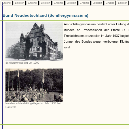
Chronik
Lexikon
Chronik
Lexikon
Chronik
Lexikon
Chronik
Lexikon
Gruppe
Lexikon
Bund Neudeutschland (Schillergymnasium)
Am Schillergymnasium besteht unter Leitung 
Bundes an Prozessionen der Pfarre St. P
Fronleichnamsprozession im Jahr 1937 begleitet
Jungen des Bundes wegen verbotenen Klufttra
wird.
Schillergymnasium um 1900
Neudeutschland-Pfingstlager im Jahr 1933 bei
Raesfeld