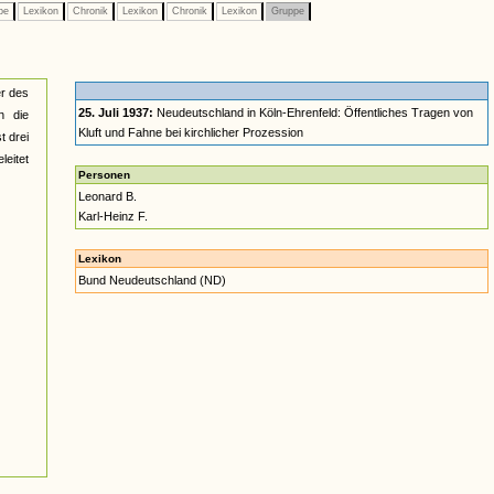
pe
Lexikon
Chronik
Lexikon
Chronik
Lexikon
Gruppe
er des
25. Juli 1937:
Neudeutschland in Köln-Ehrenfeld: Öffentliches Tragen von
n die
Kluft und Fahne bei kirchlicher Prozession
t drei
eitet
Personen
Leonard B.
Karl-Heinz F.
Lexikon
Bund Neudeutschland (ND)