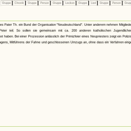
Gruppe
Chronik
Gruppe
Person
Gruppe
Lexikon
Gruppe
Lied
Gruppe
Person
Grup
des Pater Th. ein Bund der Organisation "Neudeutschland". Unter anderem nehmen Mitglied
eter teil. So sollen sie gemeinsam mit ca. 200 anderen katholischen Jugendliche
 haben. Bei einer Prozession anlässlich der Primizfeier eines Neupriesters zeigt ein Polizis
gens, Mitführens der Fahne und geschlossenen Umzugs an, ohne dass ein Verfahren eingel