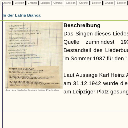
Chronik
Lexikon
Chronik
Lexikon
Chronik
Lexikon
Chronik
Lexikon
Gruppe
Lexikon
In der Latria Bianca
Beschreibung
Das Singen dieses Liedes
Quelle zumnindest 1
Bestandteil des Liederb
im Sommer 1937 für den "S
Laut Aussage Karl Heinz
am 31.12.1942 wurde die
am Leipziger Platz gesun
Aus dem Liederbuch eines Kölner Pfadfinders