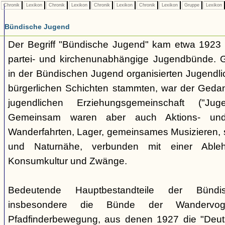
Chronik
Lexikon
Chronik
Lexikon
Chronik
Lexikon
Chronik
Lexikon
Gruppe
Lexikon
Bündische Jugend
Der Begriff "Bündische Jugend" kam etwa 1923 a
partei- und kirchenunabhängige Jugendbünde.
in der Bündischen Jugend organisierten Jugendli
bürgerlichen Schichten stammten, war der Geda
jugendlichen Erziehungsgemeinschaft ("Jug
Gemeinsam waren aber auch Aktions- und
Wanderfahrten, Lager, gemeinsames Musizieren, s
und Naturnähe, verbunden mit einer Ableh
Konsumkultur und Zwänge.
Bedeutende Hauptbestandteile der Bünd
insbesondere die Bünde der Wandervo
Pfadfinderbewegung, aus denen 1927 die "Deuts