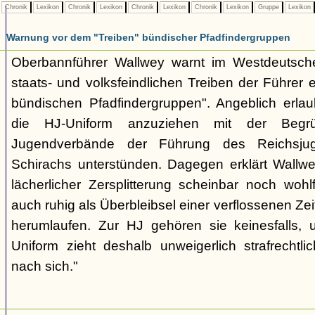
Chronik
Lexikon
Chronik
Lexikon
Chronik
Lexikon
Chronik
Lexikon
Gruppe
Lexikon
Warnung vor dem "Treiben" bündischer Pfadfindergruppen
Oberbannführer Wallwey warnt im Westdeutsch
staats- und volksfeindlichen Treiben der Führer
bündischen Pfadfindergruppen". Angeblich erla
die HJ-Uniform anzuziehen mit der Begr
Jugendverbände der Führung des Reichsjug
Schirachs unterstünden. Dagegen erklärt Wallwey
lächerlicher Zersplitterung scheinbar noch wo
auch ruhig als Überbleibsel einer verflossenen Zei
herumlaufen. Zur HJ gehören sie keinesfalls,
Uniform zieht deshalb unweigerlich strafrechtl
nach sich."