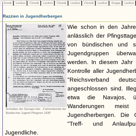
Chronik
Lexikon
Chronik
Lexikon
Chronik
Lexikon
Chronik
Lexikon
Gruppe
Lexikon
Razzien in Jugendherbergen
Wie schon in den Jahre
anlässlich der Pfingstt
von bündischen und son
Jugendgruppen überw
werden. In diesem Jahr 
Kontrolle aller Jugendhe
"Reichsverband deuts
angeschlossen sind. Ille
etwa die Navajos, ü
Wanderungen meist 
Schreiben der Gestapo betr. „Fahrtenbetrieb der
Bündischen Jugend Pfingsten 1938“
Jugendherbergen. Die 
"Treff- und Anlaufp
Jugendliche.