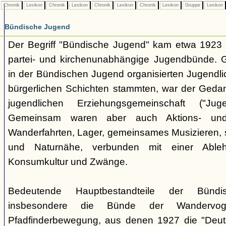
Chronik
Lexikon
Chronik
Lexikon
Chronik
Lexikon
Chronik
Lexikon
Gruppe
Lexikon
Bündische Jugend
Der Begriff "Bündische Jugend" kam etwa 1923 a
partei- und kirchenunabhängige Jugendbünde.
in der Bündischen Jugend organisierten Jugendli
bürgerlichen Schichten stammten, war der Geda
jugendlichen Erziehungsgemeinschaft ("Jug
Gemeinsam waren aber auch Aktions- und
Wanderfahrten, Lager, gemeinsames Musizieren, s
und Naturnähe, verbunden mit einer Ableh
Konsumkultur und Zwänge.
Bedeutende Hauptbestandteile der Bünd
insbesondere die Bünde der Wandervo
Pfadfinderbewegung, aus denen 1927 die "Deuts